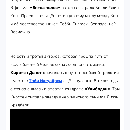
В фильме
«Битва полов»
актриса сыграла Билли Джин
Кинг. Проект посвящён легендарному матчу между Кинг
и её соотечественником Бобби Риггсом. Совпадение?
Возможно.
Но есть и третья актриса, которая прошла путь от
возлюбленной Человека-паука до спортсменки.
Кирстен Данст
снималась в супергеройской трилогии
вместе с
Тоби Магуайром
ещё в нулевых. В те же годы
актриса снялась в спортивной драме
«Уимблдон»
. Там
Кирстен сыграла звезду американского тенниса Лиззи
Брэдбери.