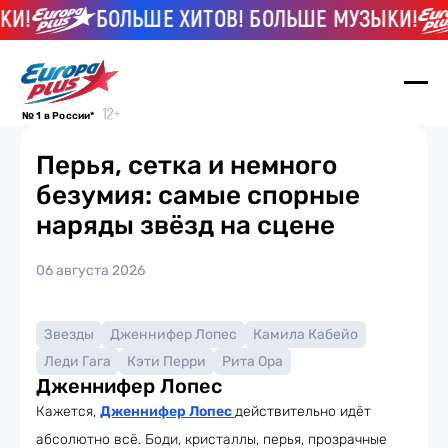
И!
БОЛЬШЕ ХИТОВ! БОЛЬШЕ МУЗЫКИ!
№ 1 в России*
Перья, сетка и немного
безумия: самые спорные
наряды звёзд на сцене
06 августа 2026
Звезды
Дженнифер Лопес
Камила Кабейо
Леди Гага
Кэти Перри
Рита Ора
Дженнифер Лопес
Кажется,
Дженнифер Лопес
действительно идёт
абсолютно всё. Боди, кристаллы, перья, прозрачные