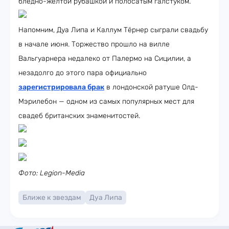
бледно-жёлтой рубашкой и полосатым галстуком.
Напомним, Дуа Липа и Каллум Тёрнер сыграли свадьбу
в начале июня. Торжество прошло на вилле
Вальгуарнера недалеко от Палермо на Сицилии, а
незадолго до этого пара официально
зарегистрировала брак
в лондонской ратуше Олд-
Мэрилебон — одном из самых популярных мест для
свадеб британских знаменитостей.
Фото: Legion-Media
Ближе к звездам
Дуа Липа