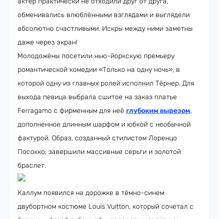
актёр практически не отходили друг от друга,
обменивались влюблёнными взглядами и выглядели
абсолютно счастливыми. Искры между ними заметны
даже через экран!
Молодожёны посетили нью-йоркскую премьеру
романтической комедии «Только на одну ночь», в
которой одну из главных ролей исполнил Тёрнер. Для
выхода певица выбрала сшитое на заказ платье
Ferragamo с фирменным для неё
глубоким вырезом
,
дополненное длинным шарфом и юбкой с необычной
фактурой. Образ, созданный стилистом Лоренцо
Посокко, завершили массивные серьги и золотой
браслет.
Каллум появился на дорожке в тёмно-синем
двубортном костюме Louis Vuitton, который сочетал с