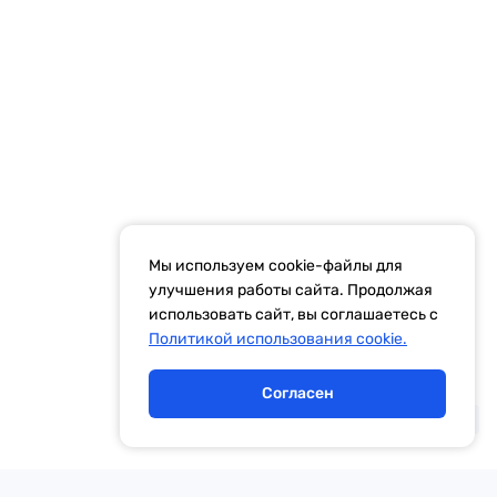
Мы используем cookie-файлы для
улучшения работы сайта. Продолжая
идетельство Эл № ФС77-59972 от 21.11.2014 выдано Федеральной
использовать сайт, вы соглашаетесь с
Политикой использования cookie.
Согласен