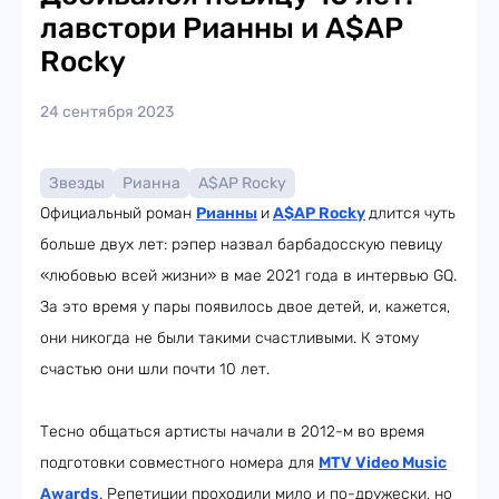
лавстори Рианны и A$AP
Rocky
24 сентября 2023
Звезды
Рианна
A$AP Rocky
Официальный роман
Рианны
и
A$AP Rocky
длится чуть
больше двух лет: рэпер назвал барбадосскую певицу
«любовью всей жизни» в мае 2021 года в интервью GQ.
За это время у пары появилось двое детей, и, кажется,
они никогда не были такими счастливыми. К этому
счастью они шли почти 10 лет.
Тесно общаться артисты начали в 2012-м во время
подготовки совместного номера для
MTV Video Music
Awards
. Репетиции проходили мило и по-дружески, но