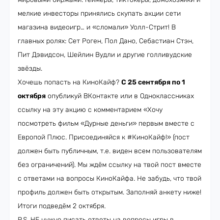
мелкие инвесторы принялись скупать акции сети
магазина видеоигр… и «сломали» Уолл-Стрит! В
главных ролях: Сет Роген, Пол Дано, Себастиан Стэн,
Пит Дэвидсон, Шейлин Вудли и другие голливудские
звёзды.
Хочешь попасть на КиноКайф?
С 25 сентября по 1
октября
опубликуй ВКонтакте или в Одноклассниках
ссылку на эту акцию с комментарием «Хочу
посмотреть фильм «Дурные деньги» первым вместе с
Европой Плюс. Присоединяйся к #КиноКайф!» (пост
должен быть публичным, т.е. виден всем пользователям
без ограничений). Мы ждём ссылку на твой пост вместе
с ответами на вопросы КиноКайфа. Не забудь, что твой
профиль должен быть открытым. Заполняй анкету ниже!
Итоги подведём 2 октября.
P.S. НЕ нужно писать ответы на вопросы игры в