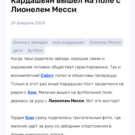
Кардашьян вышел на поле с
Лионелем Месси
29 февраля 2024
Ближе к звездам
ким кардашьян
Лионель Месси
дети
футбол
Когда твои родители звёзды, хорошие связи и
окружение «сливок общества» гарантированно. Так и
восьмилетний
Сейнт
попал в объективы папарацци.
Только в этот раз юный Кардашьян-Уэст засветился не
рядом с
Ким
. Мальчик вышел на футбольное поле,
держась за руку с
Лионелем Месси
. Вот это восторг!
Гордая
Ким
сразу поделилась трогательным фото, где
мальчик идёт за руку со звёздным спортсменом в
форме командного игрока: