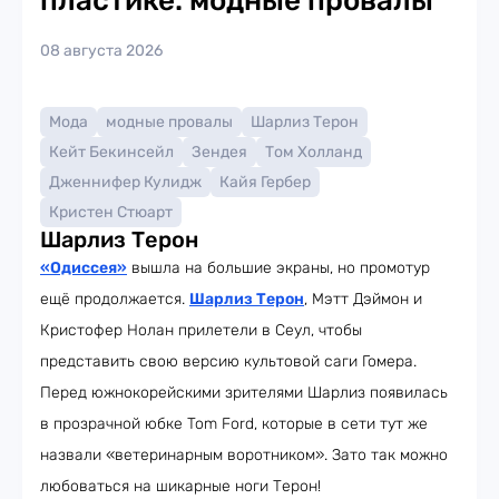
пластике: модные провалы
08 августа 2026
Мода
модные провалы
Шарлиз Терон
Кейт Бекинсейл
Зендея
Том Холланд
Дженнифер Кулидж
Кайя Гербер
Кристен Стюарт
Шарлиз Терон
«Одиссея»
вышла на большие экраны, но промотур
ещё продолжается.
Шарлиз Терон
, Мэтт Дэймон и
Кристофер Нолан прилетели в Сеул, чтобы
представить свою версию культовой саги Гомера.
Перед южнокорейскими зрителями Шарлиз появилась
в прозрачной юбке Tom Ford, которые в сети тут же
назвали «ветеринарным воротником». Зато так можно
любоваться на шикарные ноги Терон!