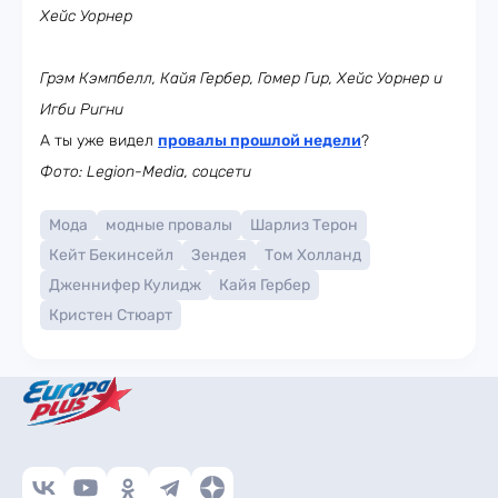
Хейс Уорнер
Грэм Кэмпбелл, Кайя Гербер, Гомер Гир, Хейс Уорнер и
Игби Ригни
А ты уже видел
провалы прошлой недели
?
Фото: Legion-Media, соцсети
Мода
модные провалы
Шарлиз Терон
Кейт Бекинсейл
Зендея
Том Холланд
Дженнифер Кулидж
Кайя Гербер
Кристен Стюарт