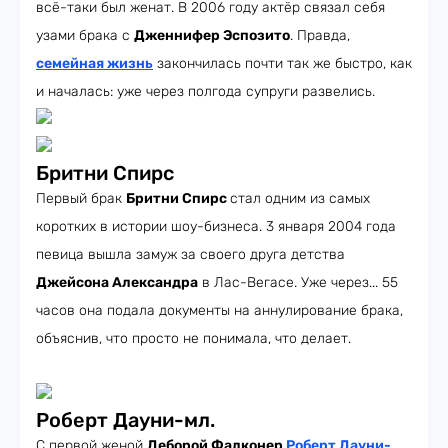
всё-таки был женат. В 2006 году актёр связал себя
узами брака с
Дженнифер Эспозито
. Правда,
семейная жизнь
закончилась почти так же быстро, как
и началась: уже через полгода супруги развелись.
Бритни Спирс
Первый брак
Бритни Спирс
стал одним из самых
коротких в истории шоу-бизнеса. 3 января 2004 года
певица вышла замуж за своего друга детства
Джейсона Александра
в Лас-Вегасе. Уже через... 55
часов она подала документы на аннулирование брака,
объяснив, что просто не понимала, что делает.
Роберт Дауни-мл.
С первой женой
Деборой Фалконер
Роберт Дауни-