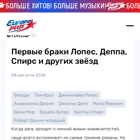
БОЛЬШЕ ХИТОВ! БОЛЬШЕ МУЗЫКИ!
БОЛЬШ
№ 1 в России*
Первые браки Лопес, Деппа,
Спирс и других звёзд
08 августа 2026
Звезды
Том Круз
Дженнифер Лопес
Анджелина Джоли
Джонни Депп
Мила Йовович
Деми Мур
Брэдли Купер
Бритни Спирс
Роберт Дауни-младший
Когда речь заходит о личной жизни знаменитостей,
чаще всего вспоминают их самые громкие романы. Но