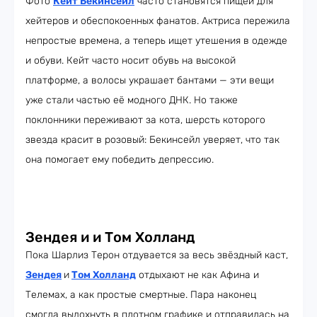
Фото
Кейт Бекинсейл
часто становятся пищей для
хейтеров и обеспокоенных фанатов. Актриса пережила
непростые времена, а теперь ищет утешения в одежде
и обуви. Кейт часто носит обувь на высокой
платформе, а волосы украшает бантами — эти вещи
уже стали частью её модного ДНК. Но также
поклонники переживают за кота, шерсть которого
звезда красит в розовый: Бекинсейл уверяет, что так
она помогает ему победить депрессию.
Зендея и и Том Холланд
Пока Шарлиз Терон отдувается за весь звёздный каст,
Зендея
и
Том Холланд
отдыхают не как Афина и
Телемах, а как простые смертные. Пара наконец
смогла выдохнуть в плотном графике и отправилась на