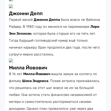
Джонни Депп
Первой женой
Джонни Деппа
была вовсе не Вайнона
Райдер. В 1983 году он женился на парикмахере
Лори
Энн Эллисон
, которая была старше его на пять лет.
Тогда будущий голливудский кумир ещё только
начинал карьеру. Брак продлился два года, после чего
супруги мирно расстались.
Милла Йовович
В 16 лет
Милла Йовович
вышла замуж за коллегу по
фильму
Шона Эндрюса
. Позже актриса признавалась,
что решилась на этот шаг вовсе не из-за большой
любви. Она хотела стать финансово независимой от
матери и самостоятельно распоряжаться своими
доходами. Однако план провалился: уже через два