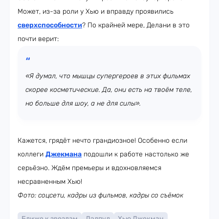
Может, из-за роли у Хью и вправду проявились
сверхспособности
? По крайней мере, Делани в это
почти верит:
«Я думал, что мышцы супергероев в этих фильмах
скорее косметические. Да, они есть на твоём теле,
но больше для шоу, а не для силы».
Кажется, грядёт нечто грандиозное! Особенно если
коллеги
Джекмана
подошли к работе настолько же
серьёзно. Ждём премьеры и вдохновляемся
несравненным Хью!
Фото: соцсети, кадры из фильмов, кадры со съёмок
Ближе к звездам
Дэдпул
Хью Джекман