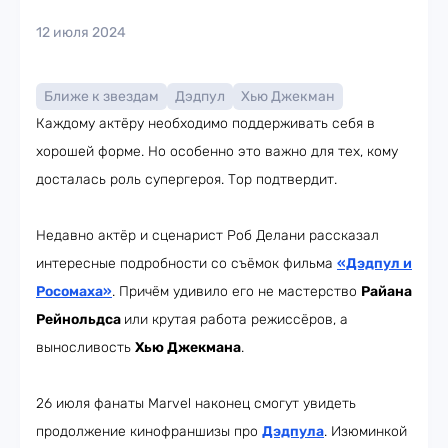
12 июля 2024
Ближе к звездам
Дэдпул
Хью Джекман
Каждому актёру необходимо поддерживать себя в
хорошей форме. Но особенно это важно для тех, кому
досталась роль супергероя. Тор подтвердит.
Недавно актёр и сценарист Роб Делани рассказал
интересные подробности со съёмок фильма
«Дэдпул и
Росомаха»
. Причём удивило его не мастерство
Райана
Рейнольдса
или крутая работа режиссёров, а
выносливость
Хью Джекмана
.
26 июля фанаты Marvel наконец смогут увидеть
продолжение кинофраншизы про
Дэдпула
. Изюминкой