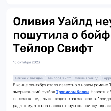
Оливия Уайлд не
пошутила о бой
Тейлор Свифт
10 октября 2023
Ближе к звездам
Тейлор Свифт
Оливия Уайлд
Гарр
В конце сентября стало известно о новом романе
американский футбол
Трэвисом Келси
. Новость 
несколько недель не сходит с заголовков таблоид
рады тому, что она нашла вторую половинку, одна