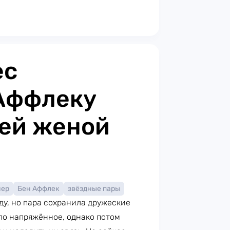
ес
 Аффлеку
шей женой
нер
Бен Аффлек
звёздные пары
оду, но пара сохранила дружеские
ло напряжённое, однако потом