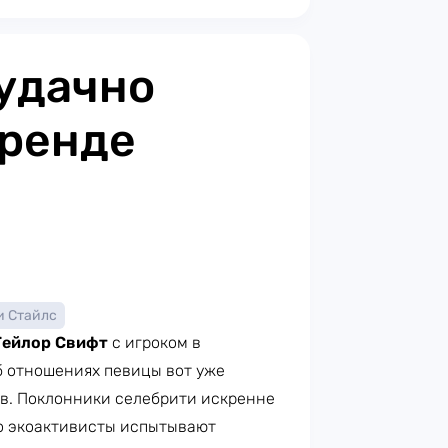
удачно
френде
и Стайлс
Тейлор Свифт
с игроком в
об отношениях певицы вот уже
ов. Поклонники селебрити искренне
ко экоактивисты испытывают