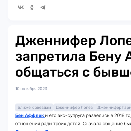
Дженнифер Лоп
запретила Бену
общаться с быв
10 октября 2023
Ближе к звездам
Дженнифер Лопез
Дженнифер Гар
Бен Аффлек
и его экс-супруга развелись в 2018 г
отношения ради троих детей. Сначала общение бы