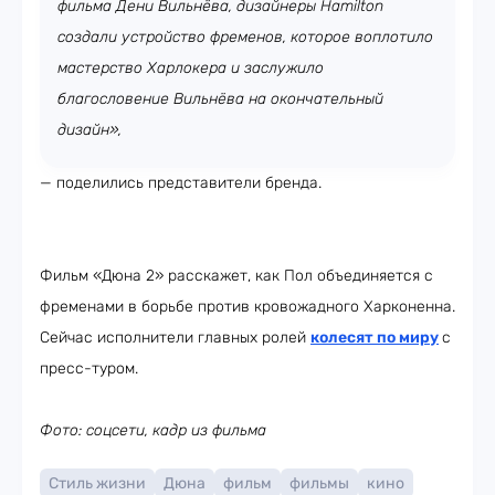
фильма Дени Вильнёва, дизайнеры Hamilton
создали устройство фременов, которое воплотило
мастерство Харлокера и заслужило
благословение Вильнёва на окончательный
дизайн»,
— поделились представители бренда.
Фильм «Дюна 2» расскажет, как Пол объединяется с
фременами в борьбе против кровожадного Харконенна.
Сейчас исполнители главных ролей
колесят по миру
с
пресс-туром.
Фото: соцсети, кадр из фильма
Стиль жизни
Дюна
фильм
фильмы
кино