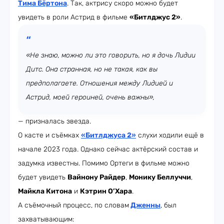
Тима Бёртона
. Так, актрису скоро можно будет
увидеть в роли Астрид в фильме
«Битлджус 2»
.
«Не знаю, можно ли это говорить, но я дочь Лидии
Дитс. Она странная, но не такая, как вы
предполагаете. Отношения между Лидией и
Астрид, моей героиней, очень важны»,
— призналась звезда.
О касте и съёмках
«Битлджуса 2»
слухи ходили ещё в
начале 2023 года. Однако сейчас актёрский состав и
задумка известны. Помимо Ортеги в фильме можно
будет увидеть
Вайнону Райдер
,
Монику Беллуччи
,
Майкла Китона
и
Кэтрин О’Хара
.
А съёмочный процесс, по словам
Дженны
, был
захватывающим: