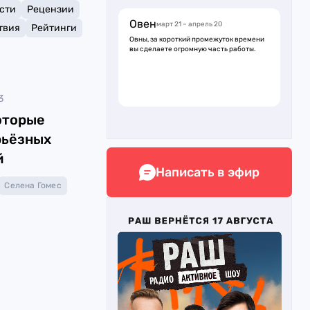
сти
Рецензии
Овен
март 21 – апрель 20
твия
Рейтинги
Овны, за короткий промежуток времени
вы сделаете огромную часть работы.
3
оторые
рьёзных
й
Написать в эфир
Селена Гомес