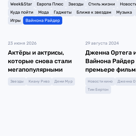
Week&Star
Европа Плюс
Звезды
Стиль жизни
Новост
Куда пойти
Мода
Гаджеты
Ближе к звездам
Музыка
Игры
Вайнона Райдер
23 июня 2026
29 августа 2024
Актёры и актрисы,
Дженна Ортега 
которые снова стали
Вайнона Райдер
мегапопулярными
премьере фильм
«Битлджус Бит
Звезды
Киану Ривз
Деми Мур
Новости кино
Дженна О
Тим Бертон