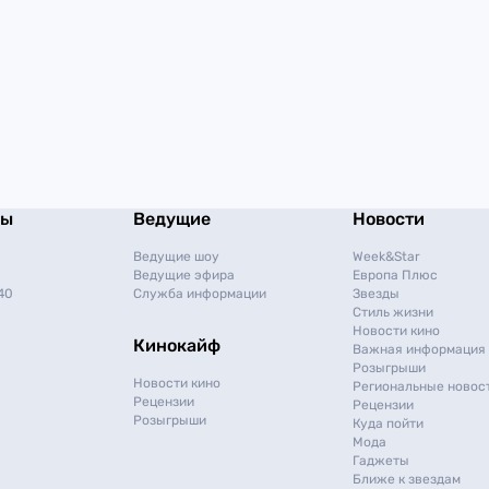
мы
Ведущие
Новости
Ведущие шоу
Week&Star
Ведущие эфира
Европа Плюс
40
Служба информации
Звезды
Стиль жизни
Новости кино
Кинокайф
Важная информация
Розыгрыши
Новости кино
Региональные новос
Рецензии
Рецензии
Розыгрыши
Куда пойти
Мода
Гаджеты
Ближе к звездам