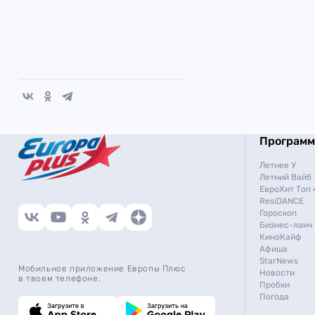
Програм
Летнее У
Летний Вайб
ЕвроХит Топ 
ResiDANCE
Гороскоп
Бизнес-ланч
КиноКайф
Афиша
StarNews
Мобильное приложение Европы Плюс
Новости
в твоем телефоне.
Пробки
Погода