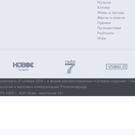
Музыка
Котики
Мемы и тренды
Факты и списки
Премии
Путешествия
Рейтинги
Игры
ировано 21 ноября 2014 г. в форме распространения «Сетевое издание». Св
нологий и массовых коммуникаций (Роскомнадзор).
Ь 2025 г., AQH Share, население 12+