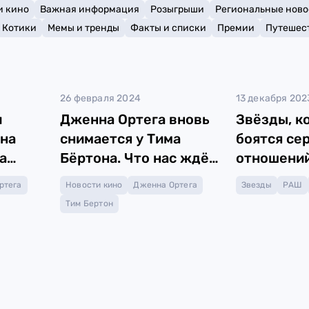
и кино
Важная информация
Розыгрыши
Региональные ново
Котики
Мемы и тренды
Факты и списки
Премии
Путешес
26 февраля 2024
13 декабря 202
и
Дженна Ортега вновь
Звёзды, к
 на
снимается у Тима
боятся се
а
Бёртона. Что нас ждёт
отношени
лджус»
в «Битлджусе 2»?
ртега
Новости кино
Дженна Ортега
Звезды
РАШ
Тим Бертон