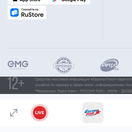
Средство массовой информации «Европа Плюс» зарегистр
службой по надзору в сфере связи, информационных тех
*Mediascope, Radio Index – РОССИЯ 100К+, ИЮЛЬ - ДЕКАБР
LIVE