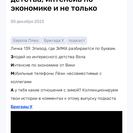
экономике и не только
05 декабря 2023
Европа Плюс
Бригада У
подкаст
Личка 139. Эпизод, где ЗИМА разбирается по буквам.
З
лодей из интересного детства Вэла
И
нтенсив по экономике от Вики
М
обильные телефоны Лёхи, несовместимые с
коллегами
А
у тебя какие отношения с зимой? Коллекционируем
твои истории в комментах к этому выпуску подкаста
Бригады У
.