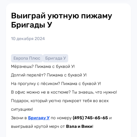
Выиграй уютную пижаму
Бригады У
10 декабря 2024
Европа Плюс
Бригада У
Мёрзнешь? Пижама с буквой У!
Долгий перелёт? Пижама с буквой У!
На прогулку с пёсиком? Пижама с буквой У!
В офис можно не в костюме? Ты знаешь, что нужно!
Подарок, который уютно прикроет тебя во всех
ситуациях!
Звони в
Бригаду У
по номеру
(495) 745-65-65
и
выигрывай крутой мерч от
Вэла и Вики
!