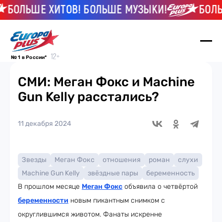
БОЛЬШЕ ХИТОВ! БОЛЬШЕ МУЗЫКИ!
БОЛЬШ
№ 1 в России*
СМИ: Меган Фокс и Machine
Gun Kelly расстались?
11 декабря 2024
Звезды
Меган Фокс
отношения
роман
слухи
Machine Gun Kelly
звёздные пары
беременность
В прошлом месяце
Меган Фокс
объявила о четвёртой
беременности
новым пикантным снимком с
округлившимся животом. Фанаты искренне