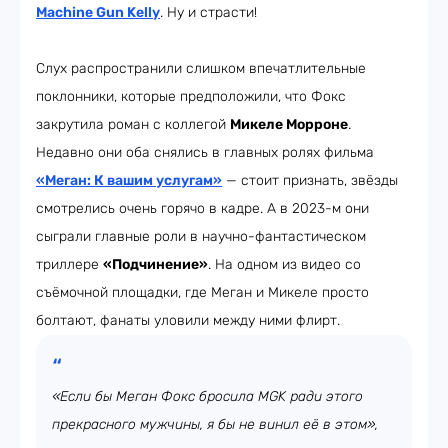
Machine Gun Kelly
. Ну и страсти!
Слух распространили слишком впечатлительные
поклонники, которые предположили, что Фокс
закрутила роман с коллегой
Микеле Морроне
.
Недавно они оба снялись в главных ролях фильма
«Меган: К вашим услугам»
— стоит признать, звёзды
смотрелись очень горячо в кадре. А в 2023-м они
сыграли главные роли в научно-фантастическом
триллере
«Подчинение»
. На одном из видео со
съёмочной площадки, где Меган и Микеле просто
болтают, фанаты уловили между ними флирт.
«Если бы Меган Фокс бросила MGK ради этого
прекрасного мужчины, я бы не винил её в этом»,