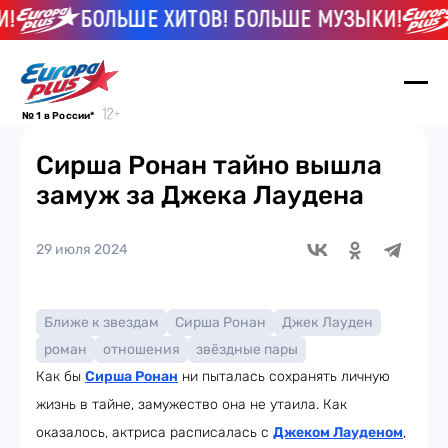
!
БОЛЬШЕ ХИТОВ! БОЛЬШЕ МУЗЫКИ!
№ 1 в России*
Сирша Ронан тайно вышла
замуж за Джека Лаудена
29 июля 2024
Ближе к звездам
Сирша Ронан
Джек Лауден
роман
отношения
звёздные пары
Как бы
Сирша Ронан
ни пыталась сохранять личную
жизнь в тайне, замужество она не утаила. Как
оказалось, актриса расписалась с
Джеком Лауденом
,