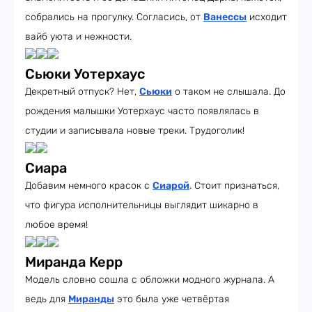
собрались на прогулку. Согласись, от
Ванессы
исходит
вайб уюта и нежности.
Сьюки Уотерхаус
Декретный отпуск? Нет,
Сьюки
о таком не слышала. До
рождения малышки Уотерхаус часто появлялась в
студии и записывала новые треки. Трудоголик!
Сиара
Добавим немного красок с
Сиарой
. Стоит признаться,
что фигура исполнительницы выглядит шикарно в
любое время!
Миранда Керр
Модель словно сошла с обложки модного журнала. А
ведь для
Миранды
это была уже четвёртая