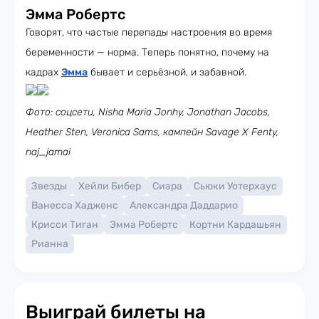
Эмма Робертс
Говорят, что частые перепады настроения во время
беременности — норма. Теперь понятно, почему на
кадрах
Эмма
бывает и серьёзной, и забавной.
Фото: соцсети, Nisha Maria Jonhy, Jonathan Jacobs,
Heather Sten, Veronica Sams, кампейн Savage X Fenty,
naj_jamai
Звезды
Хейли Бибер
Сиара
Сьюки Уотерхаус
Ванесса Хадженс
Александра Даддарио
Крисси Тиган
Эмма Робертс
Кортни Кардашьян
Рианна
Выиграй билеты на