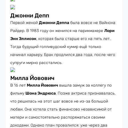
Джонни Депп
Первой женой
Джонни Деппа
была вовсе не Вайнона
Райдер. В 1983 году он женился на парикмахере
Лори
Энн Эллисон
, которая была старше его на пять лет.
Тогда будущий голливудский кумир ещё только
начинал карьеру. Брак продлился два года, после чего
супруги мирно расстались.
Милла Йовович
В 16 лет
Милла Йовович
вышла замуж за коллегу по
фильму
Шона Эндрюса
. Позже актриса признавалась,
что решилась на этот шаг вовсе не из-за большой
любви. Она хотела стать финансово независимой от
матери и самостоятельно распоряжаться своими
доходами. Однако план провалился: уже через два