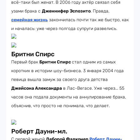
всё-таки был женат. В 2006 году актёр связал себя
узами брака с
Дженнифер Эспозито
. Правда,
семейная жизнь
закончилась почти так же быстро, как
и началась: уже через полгода супруги развелись.
Бритни Спирс
Первый брак
Бритни Спирс
стал одним из самых
коротких в истории шоу-бизнеса. 3 января 2004 года
певица вышла замуж за своего друга детства
Джейсона Александра
в Лас-Вегасе. Уже через... 55
часов она подала документы на аннулирование брака,
объяснив, что просто не понимала, что делает.
Роберт Дауни-мл.
С первой женой
Деборой Фалконер
Роберт Дауни-