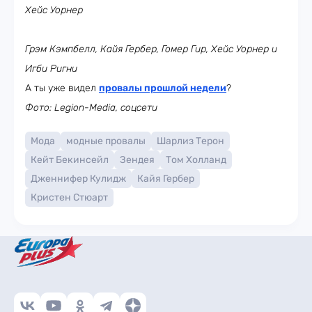
Хейс Уорнер
Грэм Кэмпбелл, Кайя Гербер, Гомер Гир, Хейс Уорнер и
Игби Ригни
А ты уже видел
провалы прошлой недели
?
Фото: Legion-Media, соцсети
Мода
модные провалы
Шарлиз Терон
Кейт Бекинсейл
Зендея
Том Холланд
Дженнифер Кулидж
Кайя Гербер
Кристен Стюарт