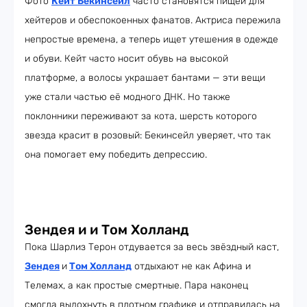
Фото
Кейт Бекинсейл
часто становятся пищей для
хейтеров и обеспокоенных фанатов. Актриса пережила
непростые времена, а теперь ищет утешения в одежде
и обуви. Кейт часто носит обувь на высокой
платформе, а волосы украшает бантами — эти вещи
уже стали частью её модного ДНК. Но также
поклонники переживают за кота, шерсть которого
звезда красит в розовый: Бекинсейл уверяет, что так
она помогает ему победить депрессию.
Зендея и и Том Холланд
Пока Шарлиз Терон отдувается за весь звёздный каст,
Зендея
и
Том Холланд
отдыхают не как Афина и
Телемах, а как простые смертные. Пара наконец
смогла выдохнуть в плотном графике и отправилась на