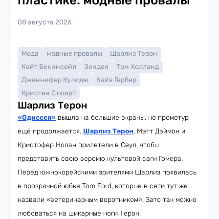
пластике: модные провалы
08 августа 2026
Мода
модные провалы
Шарлиз Терон
Кейт Бекинсейл
Зендея
Том Холланд
Дженнифер Кулидж
Кайя Гербер
Кристен Стюарт
Шарлиз Терон
«Одиссея»
вышла на большие экраны, но промотур
ещё продолжается.
Шарлиз Терон
, Мэтт Дэймон и
Кристофер Нолан прилетели в Сеул, чтобы
представить свою версию культовой саги Гомера.
Перед южнокорейскими зрителями Шарлиз появилась
в прозрачной юбке Tom Ford, которые в сети тут же
назвали «ветеринарным воротником». Зато так можно
любоваться на шикарные ноги Терон!