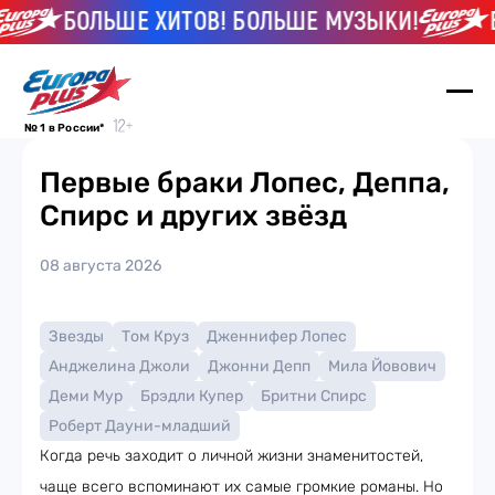
БОЛЬШЕ ХИТОВ! БОЛЬШЕ МУЗЫКИ!
БО
№ 1 в России*
Первые браки Лопес, Деппа,
Спирс и других звёзд
08 августа 2026
Звезды
Том Круз
Дженнифер Лопес
Анджелина Джоли
Джонни Депп
Мила Йовович
Деми Мур
Брэдли Купер
Бритни Спирс
Роберт Дауни-младший
Когда речь заходит о личной жизни знаменитостей,
чаще всего вспоминают их самые громкие романы. Но