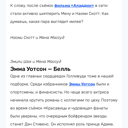
К слову, после съёмок
фильма «Аладдин»
в сети
стали активно шипперить Мену и Наоми Скотт. Как
думаешь, какая пара выглядит милее?
Наоми Скотт и
Мена Массуд
Эмили Шах и
Мена Массуд
Эмма Уотсон — Белль
Одна из главных сердцеедок Голливуда тоже в нашей
подборке. Среди избранников
Эммы Уотсон
были и
спортсмены, и финансисты. Но чаще всего актриса
начинала крутить романы с коллегами по цеху. Поэтому
во время съёмок «Красавицы и чудовища» фанаты
были уверены, что очередным бойфрендом звезды
станет Дэн Стивенс. Он исполнял роль принца Адама.