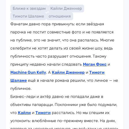
Ближе к звездам
Кайли Дженнер
Тимоти Шаламе
отношения
Фанатам давно пора привыкнуть: если звёздная
парочка не постит совместные фото и не появляется
на публике, это не значит, что она распалась. Многие
селебрити не хотят делать из своей жизни шоу, ведь
публичность часто разрушает отношения. Такому
принципу недавно начали следовать
Меган Фокс
и
Machine Gun Kelly
. А
Кайли Дженнер
и
Тимоти
Шаламе
ещё в начале романа решили, что личное — не
публичное.
Бизнес-леди и актёр давно не попадали даже в
объективы папарацци. Поклонники уже было подумали,
что
Кайли
и
Тимоти
расстались. Но мы спешим их
успокоить: влюблённые по-прежнему вместе. На днях,
впервые за несколько месяцев, им всё-таки не удалось