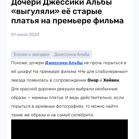
Дочери Джессики Альбы
«выгуляли» её старые
платья на премьере фильма
01 июля 2024
Ближе к звездам
Джессика Альба
Похоже, дочери
Джессики Альбы
не прочь порыться в
её шкафу! На премьере фильма «Не для слабонервных»
звезда появилась в сопровождении
Онор
и
Хейвен
.
Для красной дорожки девушки выбрали необычные
образы — мамины платья. И ведь действительно, если
порыться в архивных фотографиях, то можно найти
такие же образы и на самой селебрити.