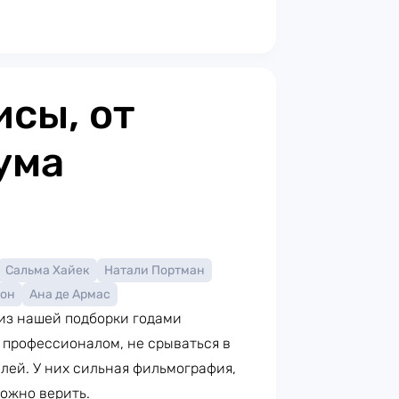
сы, от
ума
Сальма Хайек
Натали Портман
тон
Ана де Армас
 из нашей подборки годами
 профессионалом, не срываться в
лей. У них сильная фильмография,
ожно верить.