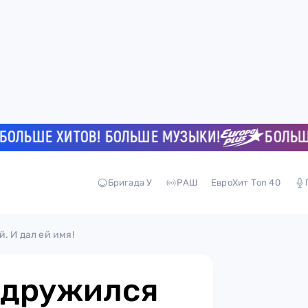
ЬШЕ ХИТОВ! БОЛЬШЕ МУЗЫКИ!
БОЛЬШЕ ХИ
Бригада У
РАШ
ЕвроХит Топ 40
. И дал ей имя!
одружился