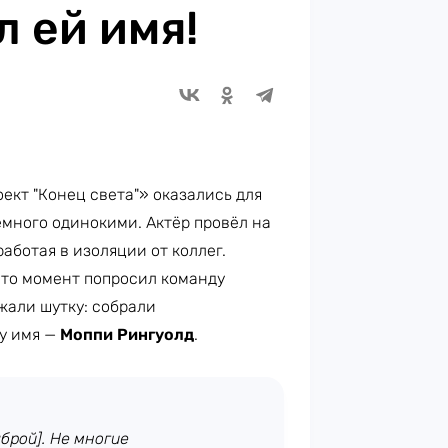
л ей имя!
ект "Конец света"» оказались для
емного одинокими. Актёр провёл на
аботая в изоляции от коллег.
-то момент попросил команду
жали шутку: собрали
у имя —
Моппи Рингуолд
.
брой]. Не многие