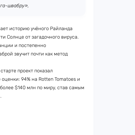
уга-швабру»,
вает историю учёного Райланда
сти Солнце от загадочного вируса.
танции и постепенно
аброй звучит почти как метод
 старте проект показал
оценки: 94% на Rotten Tomatoes и
 более $140 млн по миру, став самым
.