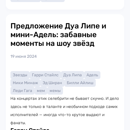
Предложение Дуа Липе и
мини-Адель: забавные
моменты на шоу звёзд
19 июня 2024
Звезды
Гарри Стайлс
Дуа Липа
Адель
Ники Минаж
Эд Ширан
Билли Айлиш
Леди Гага
мем
мемы
На концертах этих селебрити не бывает скучно. И дело
здесь не только в таланте и необычном подходе самих
исполнителей — иногда что-то крутое выдают и
фанаты.