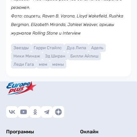
резюме».
Фото: соцсети, Raven B. Varona, Lloyd Wakefield, Rushka
Bergman, Elizabeth Miranda, Jahleel Weaver, архивы
журналов Rolling Stone и Interview
Звезды
Гарри Стайлс
Дуа Липа
Адель
Ники Минаж
Эд Ширан
Билли Айлиш
Леди Гага
мем
мемы
Программы
Онлайн