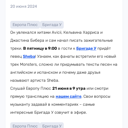
20 июня 2024
Европа Плюс
Бригада У
Он увлекался хитами Avicii, Кельвина Харриса и
Джастина Бибера и сам начал писать зажигательные
треки.
В пятницу в 9:00
в гости к
Бригаде У
придёт
певец
Sheba
! Узнаем, как фанаты встретили его новый
трек Monsters, сложно ли придумывать тексты песен на
английском и испанском и почему даже друзья
называют артиста Sheba.
Слушай Европу Плюс
21 июня в 9 утра
или смотри
прямую трансляцию на
нашем сайте
. Свои вопросы
музыканту задавай в комментариях – самые
интересные Бригада У озвучит в эфире.
Европа Плюс
Бригада У