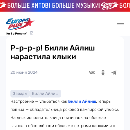
БОЛЬШЕ ХИТОВ! БОЛЬШЕ МУЗЫКИ!
БОЛЬШ
№ 1 в России*
Р-р-р-р! Билли Айлиш
нарастила клыки
20 июня 2024
Звезды
Билли Айлиш
Настроение — улыбаться как
Билли Айлиш
.Теперь
певица — обладательница роковой вампирской улыбки.
На днях исполнительница появилась на обложке
глянца в обновлённом образе: с острыми клыками и в