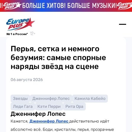
БОЛЬШЕ ХИТОВ! БОЛЬШЕ МУЗЫКИ!
№ 1 в России*
Перья, сетка и немного
безумия: самые спорные
наряды звёзд на сцене
06 августа 2026
Звезды
Дженнифер Лопес
Камила Кабейо
Леди Гага
Кэти Перри
Рита Ора
Дженнифер Лопес
Кажется,
Дженнифер Лопес
действительно идёт
абсолютно всё. Боди, кристаллы, перья, прозрачные