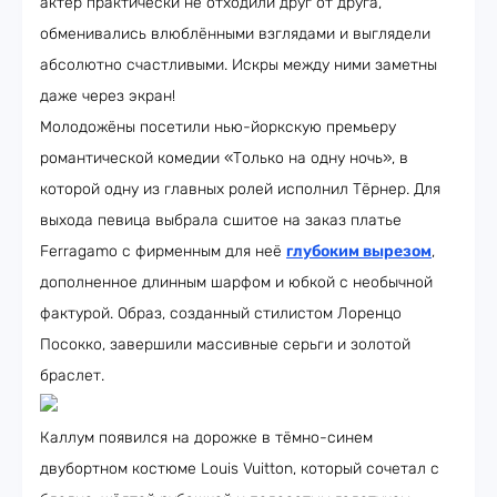
актёр практически не отходили друг от друга,
обменивались влюблёнными взглядами и выглядели
абсолютно счастливыми. Искры между ними заметны
даже через экран!
Молодожёны посетили нью-йоркскую премьеру
романтической комедии «Только на одну ночь», в
которой одну из главных ролей исполнил Тёрнер. Для
выхода певица выбрала сшитое на заказ платье
Ferragamo с фирменным для неё
глубоким вырезом
,
дополненное длинным шарфом и юбкой с необычной
фактурой. Образ, созданный стилистом Лоренцо
Посокко, завершили массивные серьги и золотой
браслет.
Каллум появился на дорожке в тёмно-синем
двубортном костюме Louis Vuitton, который сочетал с