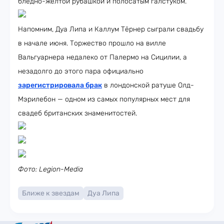
бледно-жёлтой рубашкой и полосатым галстуком.
Напомним, Дуа Липа и Каллум Тёрнер сыграли свадьбу
в начале июня. Торжество прошло на вилле
Вальгуарнера недалеко от Палермо на Сицилии, а
незадолго до этого пара официально
зарегистрировала брак
в лондонской ратуше Олд-
Мэрилебон — одном из самых популярных мест для
свадеб британских знаменитостей.
Фото: Legion-Media
Ближе к звездам
Дуа Липа