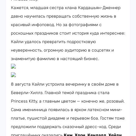
Кажется, младшая сестра клана Кардашьян-Дженнер
давно научилась превращать собственную жизнь в
красивый инфоповод. Но за фотографиями с
роскошных праздников стоит история куда интереснее:
Кайли удалось превратить подростковую
неуверенность, огромную аудиторию в соцсетях и
знаменитую фамилию в настоящий бизнес.
8 августа Кайли устроила вечеринку в своём доме в
Беверли-Хиллз. Главной темой праздника стала
Princess Kitty, а главным цветом — конечно же, розовый.
Сама именинница появилась в ярком латексном мини-
платье, пушистой диадеме и перьевом боа. Гостям тоже
предложили поддержать сказочный дресс-код. Среди
приглашённых оказались
Ким
,
Хлои
,
Кендалл
,
Хейли