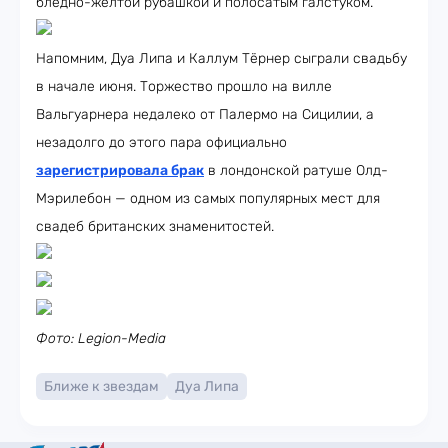
бледно-жёлтой рубашкой и полосатым галстуком.
Напомним, Дуа Липа и Каллум Тёрнер сыграли свадьбу
в начале июня. Торжество прошло на вилле
Вальгуарнера недалеко от Палермо на Сицилии, а
незадолго до этого пара официально
зарегистрировала брак
в лондонской ратуше Олд-
Мэрилебон — одном из самых популярных мест для
свадеб британских знаменитостей.
Фото: Legion-Media
Ближе к звездам
Дуа Липа