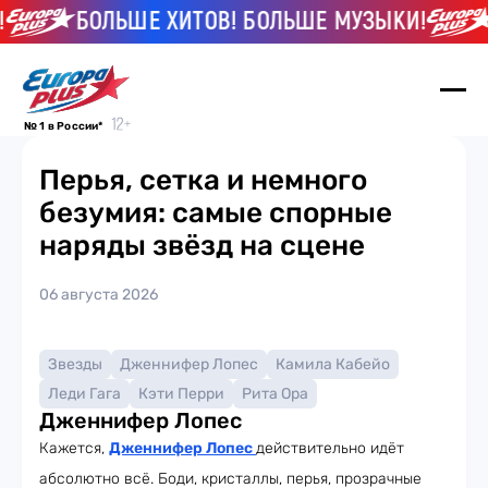
БОЛЬШЕ ХИТОВ! БОЛЬШЕ МУЗЫКИ!
№ 1 в России*
Перья, сетка и немного
безумия: самые спорные
наряды звёзд на сцене
06 августа 2026
Звезды
Дженнифер Лопес
Камила Кабейо
Леди Гага
Кэти Перри
Рита Ора
Дженнифер Лопес
Кажется,
Дженнифер Лопес
действительно идёт
абсолютно всё. Боди, кристаллы, перья, прозрачные