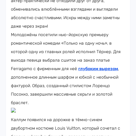
актёр практически не отходили друг от друга,
обменивались влюблёнными взглядами и выглядели
абсолютно счастливыми. Искры между ними заметны
даже через экран!
Молодожёны посетили нью-йоркскую премьеру
романтической комедии «Только на одну ночь», в
которой одну из главных ролей исполнил Тёрнер. Для
выхода певица выбрала сшитое на заказ платье
Ferragamo с фирменным для неё
глубоким вырезом
,
дополненное длинным шарфом и юбкой с необычной
фактурой. Образ, созданный стилистом Лоренцо
Посокко, завершили массивные серьги и золотой
браслет.
Каллум появился на дорожке в тёмно-синем
двубортном костюме Louis Vuitton, который сочетал с