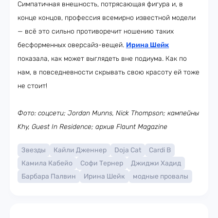
Симпатичная внешность, потрясающая фигура и, в
конце концов, профессия всемирно известной модели
— всё это сильно противоречит ношению таких
бесформенных оверсайз-вещей.
Ирина Шейк
показала, как может выглядеть вне подиума. Как по
нам, в повседневности скрывать свою красоту ей тоже
не стоит!
Фото: соцсети; Jordan Munns, Nick Thompson; кампейны
Khy, Guest In Residence; архив Flaunt Magazine
Звезды
Кайли Дженнер
Doja Cat
Cardi B
Камила Кабейо
Софи Тернер
Джиджи Хадид
Барбара Палвин
Ирина Шейк
модные провалы