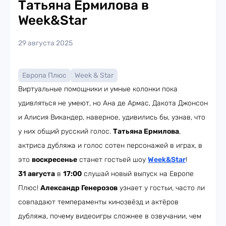
Татьяна Ермилова в
Week&Star
29 августа 2025
Европа Плюс
Week & Star
Виртуальные помощники и умные колонки пока
удивляться не умеют, но Ана де Армас, Дакота Джонсон
и Алисия Викандер, наверное, удивились бы, узнав, что
у них общий русский голос.
Татьяна Ермилова
,
актриса дубляжа и голос сотен персонажей в играх, в
это
воскресенье
станет гостьей шоу
Week&Star
!
31 августа
в
17:00
слушай новый выпуск на Европе
Плюс!
Александр Генерозов
узнает у гостьи, часто ли
совпадают темпераменты кинозвёзд и актёров
дубляжа, почему видеоигры сложнее в озвучании, чем