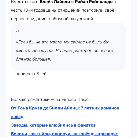
Вместо этого
Блейк Лайвли
и
Райан Рейнольдс
в
честь 10-й годовщины отношений повторили своё
первое свидание в обычной закусочной.
«Если бы не это место, мы сейчас не были бы
вместе. Без шуток. Ни один ресторан не значит
для нас больше»,
— написала Блейк.
Больше романтики — на Европе Плюс:
От Тома Круза до Билли Айлиш: 7 летних романов
звёзд
Звёзды, которые влюбились в фанатов
Бикини, коктейли, поцелуи: как звёзды проводят