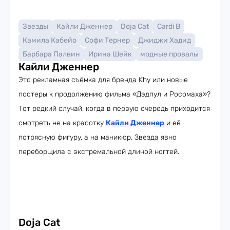
Звезды
Кайли Дженнер
Doja Cat
Cardi B
Камила Кабейо
Софи Тернер
Джиджи Хадид
Барбара Палвин
Ирина Шейк
модные провалы
Кайли Дженнер
Это рекламная съёмка для бренда Khy или новые
постеры к продолжению фильма «Дэдпул и Росомаха»?
Тот редкий случай, когда в первую очередь приходится
смотреть не на красотку
Кайли Дженнер
и её
потрясную фигуру, а на маникюр. Звезда явно
переборщила с экстремальной длиной ногтей.
Doja Cat