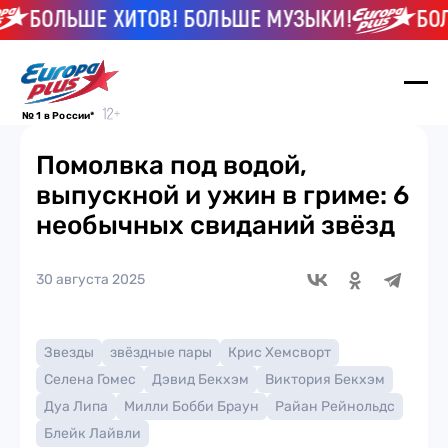
БОЛЬШЕ ХИТОВ! БОЛЬШЕ МУЗЫКИ!
БОЛЬ
№ 1 в России*
Помолвка под водой,
выпускной и ужин в гриме: 6
необычных свиданий звёзд
30 августа 2025
Звезды
звёздные пары
Крис Хемсворт
Селена Гомес
Дэвид Бекхэм
Виктория Бекхэм
Дуа Липа
Милли Бобби Браун
Райан Рейнольдс
Блейк Лайвли