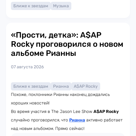
Ближе к звездам
Музыка
«Прости, детка»: A$AP
Rocky проговорился о новом
альбоме Рианны
07 августа 2026
Ближе к звездам
Рианна
A$AP Rocky
Похоже, поклонники Рианны наконец дождались
хороших новостей!
Во время участия в The Jason Lee Show
A$AP Rocky
случайно проговорился, что
Рианна
активно работает
над новым альбомом. Прямо сейчас!