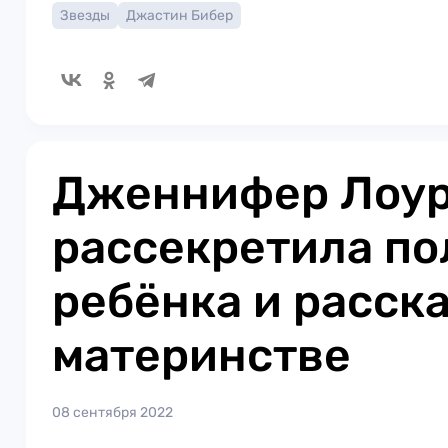
Звезды
Джастин Бибер
Дженнифер Лоу
рассекретила по
ребёнка и расска
материнстве
08 сентября 2022