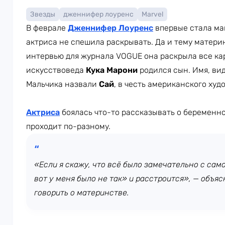
Звезды
дженнифер лоуренс
Marvel
В феврале
Дженнифер Лоуренс
впервые стала ма
актриса не спешила раскрывать. Да и тему матери
интервью для журнала VOGUE она раскрыла все ка
искусствоведа
Кука Марони
родился сын. Имя, ви
Мальчика назвали
Сай
, в честь американского худ
Актриса
боялась что-то рассказывать о беременнос
проходит по-разному.
«Если я скажу, что всё было замечательно с само
вот у меня было не так» и расстроится», — объ
говорить о материнстве.