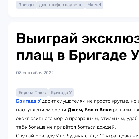
Звезды
дженнифер лоуренс
Marvel
Выиграй эксклю
плащ в Бригаде 
08 сентября 2022
Европа Плюс
Бригада У
Бригада У
дарит слушателям не просто крутые, но 
наступлением осени
Джем, Вэл и Вики
решили по
эксклюзивного мерча прозрачным, стильным, удо
тебе больше не придётся бояться дождей.
Слушай Бригаду У по будням с 7 до 10 утра, дозва