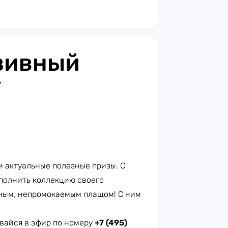
зивный
У
и актуальные полезные призы. С
полнить коллекцию своего
бным, непромокаемым плащом! С ним
нивайся в эфир по номеру
+7 (495)