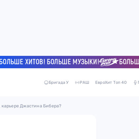
ЬШЕ ХИТОВ! БОЛЬШЕ МУЗЫКИ!
БОЛЬШЕ ХИ
Бригада У
РАШ
ЕвроХит Топ 40
 карьере Джастина Бибера?