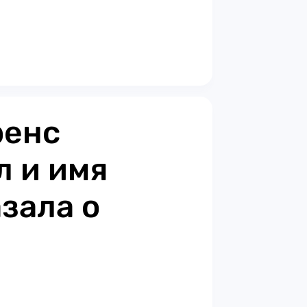
ренс
л и имя
зала о