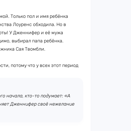
мой. Только пол и имя ребёнка
нства Лоуренс обходила. Но в
рты! У Дженнифер и её мужа
димо, выбирал папа ребёнка.
ожника Сая Твомбли.
ти, потому что у всех этот период
го начала, кто-то подумает: «А
ясняет Дженнифер своё нежелание