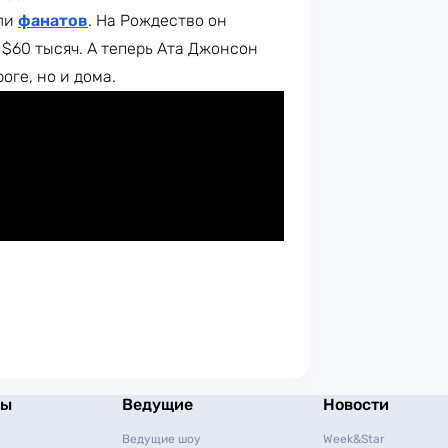
или
фанатов
. На Рождество он
 $60 тысяч. А теперь Ата Джонсон
оге, но и дома.
мы
Ведущие
Новости
Ведущие шоу
Week&Star