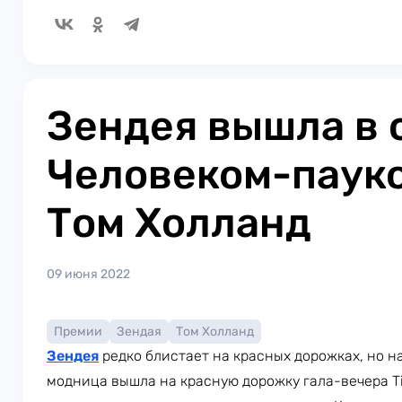
Зендея вышла в 
Человеком-пауко
Том Холланд
09 июня 2022
Премии
Зендая
Том Холланд
Зендея
редко блистает на красных дорожках, но н
модница вышла на красную дорожку гала-вечера Ti