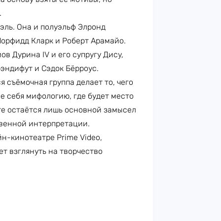
.
эль. Она и полуэльф Элронд
Морфидд Кларк и Роберт Арамайо.
в Дурина IV и его супругу Дису,
эндифут и Сэдок Бёрроус.
 съёмочная группа делает то, чего
е себя мифологию, где будет место
кте остаётся лишь основной замысел
твенной интерпретации.
йн-кинотеатре Prime Video,
т взглянуть на творчество