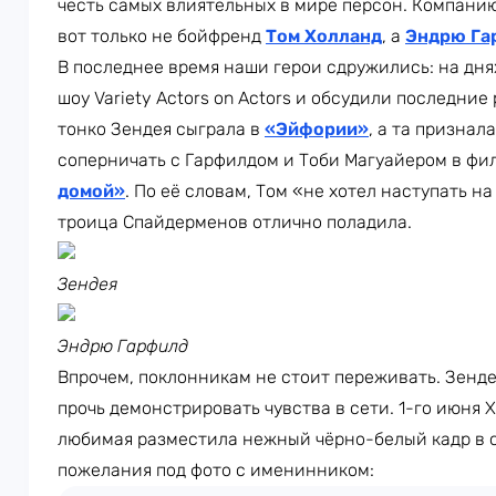
честь самых влиятельных в мире персон. Компанию
вот только не бойфренд
Том Холланд
, а
Эндрю Га
В последнее время наши герои сдружились: на дня
шоу Variety Actors on Actors и обсудили последние
тонко Зендея сыграла в
«Эйфории»
, а та признал
соперничать с Гарфилдом и Тоби Магуайером в ф
домой»
. По её словам, Том «не хотел наступать на
троица Спайдерменов отлично поладила.
Зендея
Эндрю Гарфилд
Впрочем, поклонникам не стоит переживать. Зенд
прочь демонстрировать чувства в сети. 1-го июня 
любимая разместила нежный чёрно-белый кадр в с
пожелания под фото с именинником: