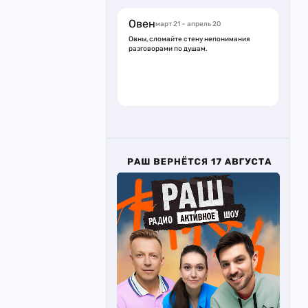
Овен
март 21 – апрель 20
Овны, сломайте стену непонимания
разговорами по душам.