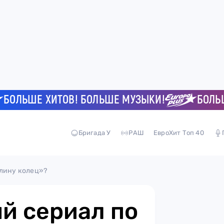
ЬШЕ ХИТОВ! БОЛЬШЕ МУЗЫКИ!
БОЛЬШЕ Х
Бригада У
РАШ
ЕвроХит Топ 40
елину колец»?
ый сериал по