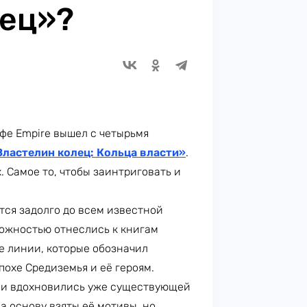
лец»?
фе Empire вышел с четырьмя
Властелин колец: Кольца власти»
.
 Самое то, чтобы заинтриговать и
ся задолго до всем известной
ожностью отнеслись к книгам
е линии, которые обозначил
похе Средиземья и её героям.
ели вдохновились уже существующей
а основу взяты её мотивы, но