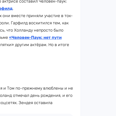
 актрисе составил Человек-паук:
рфилд
.
х они вместе приняли участие в ток-
 роли. Гарфилд восхитился тем, как
ась, что Холланду непросто было
ильме
«Человек-Паук: нет пути
 пятки» другим актёрам. Но в итоге
ея и Том по-прежнему влюблены и не
Холанд отмечал день рождения, и его
оцсетях. Зендея оставила