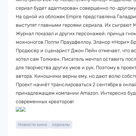
сериал будет адаптирован совершенно по-другому
На одной из обложек Empire представлена Галадри
выступят главными героями сериала. Их сыграют 
Журнал показал и других персонажей: принца гномо
мохноногов Поппи Праудфеллоу, Эланор «Нори» Бр
Продюсер и сценарист Джон Пейн отмечает, что вся
хотел сам Толкиен. Писатель мечтал оставить посл
для творчества других умов и рук. Поэтому в прое
автора. Киношники верны ему, но дают волю собс
Проект начнёт транслироваться 2 сентября в онла
принадлежащем компании Amazon. Интересно буде
современных креаторов!
Новости кино
сериалы