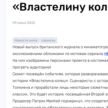
«Властелину ко
09 июня 2022
Новости кино
сериалы
Новый выпуск британского журнала о кинематогра
эксклюзивными обложками по мотивам сериала
«
На них изображены персонажи проекта в костюмах.
прогреть аудиторию!
Сюжет посвящён событиям, которые разворачивают
истории «Властелина колец». Сценаристы с остор
Толкиена и проработали лишь некоторые сюжетны
классик. Это будет история, посвящённая Второй э
Продюсер Патрик МакКей подчеркнул, что создат
кинотрилогией по «Властелину колец» издалека. З