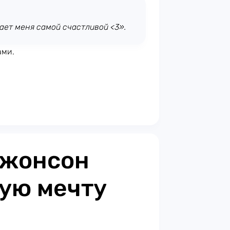
ает меня самой счастливой <3».
ами.
Джонсон
ую мечту