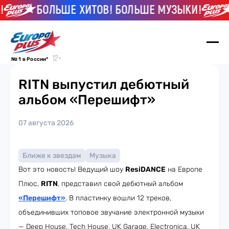
БОЛЬШЕ ХИТОВ! БОЛЬШЕ МУЗЫКИ!
№ 1 в России*
RITN выпустил дебютный
альбом «Перешифт»
07 августа 2026
Ближе к звездам
Музыка
Вот это новость! Ведущий шоу
ResiDANCE
на Европе
Плюс,
RITN
, представил свой дебютный альбом
«Перешифт»
. В пластинку вошли 12 треков,
объединивших топовое звучание электронной музыки
— Deep House, Tech House, UK Garage, Electronica, UK