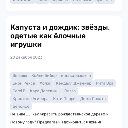
Капуста и дождик: звёзды,
одетые как ёлочные
игрушки
20 декабря 2023
Звезды
Хейли Бибер
ким кардашьян
Биби Рекса
Холзи
Кендалл Дженнер
Рита Ора
Cardi B
Кара Делевинь
Лиззо
Кристина Агилера
Кэти Перри
Деми Ловато
Бейонсе
Не знаешь, как украсить рождественское дерево к
Новому году? Предлагаем вдохновиться яркими