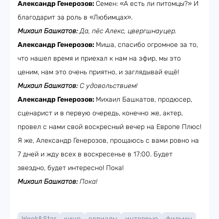
Александр Генерозов:
Семен: «А есть ли питомцы?» И
благодарит за роль в «Любимцах».
Михаил Башкатов:
Да, пёс Алекс, цвергшнауцер.
Александр Генерозов:
Миша, спасибо огромное за то,
что нашел время и приехал к нам на эфир, мы это
ценим, нам это очень приятно, и заглядывай ещё!
Михаил Башкатов:
С удовольствием!
Александр Генерозов:
Михаил Башкатов, продюсер,
сценарист и в первую очередь, конечно же, актер,
провел с нами свой воскресный вечер на Европе Плюс!
Я же, Александр Генерозов, прощаюсь с вами ровно на
7 дней и жду всех в воскресенье в 17:00. Будет
звездно, будет интересно! Пока!
Михаил Башкатов:
Пока!
Week&Star
кино
сериалы
интервью
фильмы