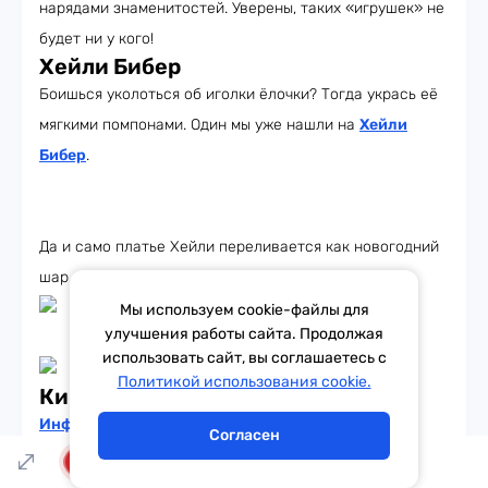
нарядами знаменитостей. Уверены, таких «игрушек» не
будет ни у кого!
Хейли Бибер
Боишься уколоться об иголки ёлочки? Тогда укрась её
мягкими помпонами. Один мы уже нашли на
Хейли
Бибер
.
Да и само платье Хейли переливается как новогодний
шар.
Мы используем cookie-файлы для
улучшения работы сайта. Продолжая
использовать сайт, вы соглашаетесь с
Тема дня
Гороскоп
Политикой использования cookie.
Ким Кардашьян
Инфлюенсерша
смогла бы с лёгкостью добавить
Согласен
блеска любой новогодней вечеринке. Главное, быть в
LIVE
таком наряде аккуратной — одно неловкое движение, и