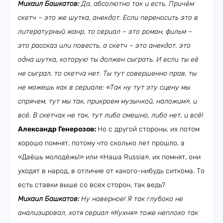
Михаил Башкатов:
Да, абсолютно так и есть. Причём
скетч – это же шутка, анекдот. Если переносить это в
литературный жанр, то сериал – это роман, фильм –
это рассказ или повесть, а скетч – это анекдот, это
одна шутка, которую ты должен сыграть. И если ты её
не сыграл, то скетча нет. Ты тут совершенно прав, ты
не можешь как в сериале: «Так ну тут эту сцену мы
спрячем, тут мы так, прикроем музычкой, наложим», и
всё. В скетчах не так, тут либо смешно, либо нет, и всё!
Александр Генерозов:
Но с другой стороны, их потом
хорошо помнят, потому что сколько лет прошло, а
«Даёшь молодёжь!» или «Наша Russia», их помнят, они
уходят в народ, в отличие от какого-нибудь ситкома. То
есть ставки выше со всех сторон, так ведь?
Михаил Башкатов:
Ну наверное! Я так глубоко не
анализировал, хотя сериал «Кухня» тоже неплохо так