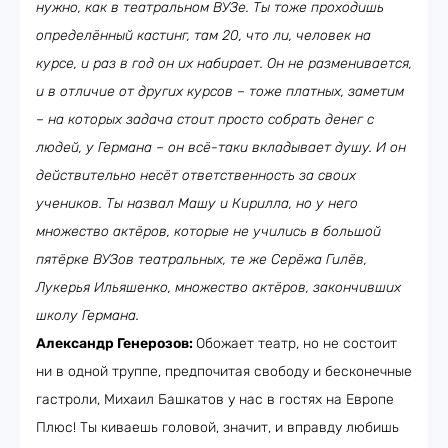
нужно, как в театральном ВУЗе. Ты тоже проходишь
определённый кастинг, там 20, что ли, человек на
курсе, и раз в год он их набирает. Он не разменивается,
и в отличие от других курсов – тоже платных, заметим
– на которых задача стоит просто собрать денег с
людей, у Германа – он всё-таки вкладывает душу. И он
действительно несёт ответственность за своих
учеников. Ты назвал Машу и Кирилла, но у него
множество актёров, которые не учились в большой
пятёрке ВУЗов театральных, те же Серёжа Гилёв,
Лукерья Ильяшенко, множество актёров, закончивших
школу Германа.
Александр Генерозов:
Обожает театр, но не состоит
ни в одной труппе, предпочитая свободу и бесконечные
гастроли, Михаил Башкатов у нас в гостях на Европе
Плюс! Ты киваешь головой, значит, и вправду любишь