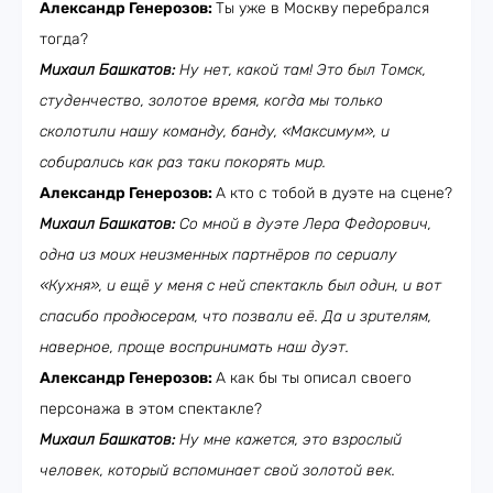
Александр Генерозов:
Ты уже в Москву перебрался
тогда?
Михаил Башкатов:
Ну нет, какой там! Это был Томск,
студенчество, золотое время, когда мы только
сколотили нашу команду, банду, «Максимум», и
собирались как раз таки покорять мир.
Александр Генерозов:
А кто с тобой в дуэте на сцене?
Михаил Башкатов:
Со мной в дуэте Лера Федорович,
одна из моих неизменных партнёров по сериалу
«Кухня», и ещё у меня с ней спектакль был один, и вот
спасибо продюсерам, что позвали её. Да и зрителям,
наверное, проще воспринимать наш дуэт.
Александр Генерозов:
А как бы ты описал своего
персонажа в этом спектакле?
Михаил Башкатов:
Ну мне кажется, это взрослый
человек, который вспоминает свой золотой век.