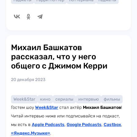
Михаил Башкатов
рассказал, что у него
общего с Джимом Керри
20 декабря 2023
Week&Star
кино
сериалы
интервью
фильмы
Гостем шоу
Week
&Star
стал актёр
Михаил Башкатов
!
Читай интервью ниже или подписывайся на подкаст,
мы есть в
Apple Podcasts
,
Google Podcasts
,
Castbox
,
«Яндекс.Музыке»
.