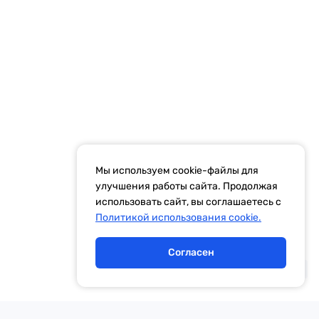
Мы используем cookie-файлы для
улучшения работы сайта. Продолжая
идетельство Эл № ФС77-59972 от 21.11.2014 выдано Федеральной
использовать сайт, вы соглашаетесь с
Политикой использования cookie.
Согласен