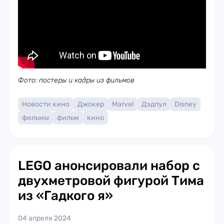
Фото: постеры и кадры из фильмов
Новости кино
Джокер
Marvel
Дэдпул
Disney
фильмы
фильм
кино
LEGO анонсировали набор с
двухметровой фигурой Тима
из «Гадкого я»
04 апреля 2024