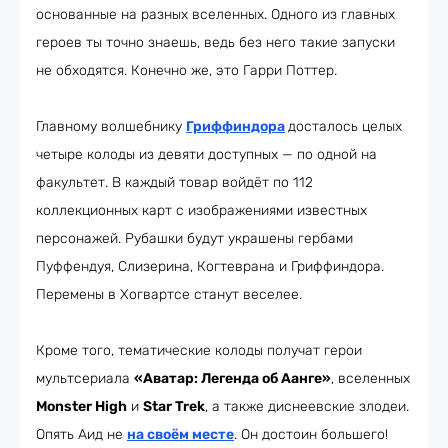
основанные на разных вселенных. Одного из главных
героев ты точно знаешь, ведь без него такие запуски
не обходятся. Конечно же, это Гарри Поттер.
Главному волшебнику
Гриффиндора
досталось целых
четыре колоды из девяти доступных — по одной на
факультет. В каждый товар войдёт по 112
коллекционных карт с изображениями известных
персонажей. Рубашки будут украшены гербами
Пуффендуя, Слизерина, Когтеврана и Гриффиндора.
Перемены в Хогвартсе станут веселее.
Кроме того, тематические колоды получат герои
мультсериала
«Аватар: Легенда об Аанге»
, вселенных
Monster High
и
Star Trek
, а также диснеевские злодеи.
Опять Аид не
на своём месте
. Он достоин большего!