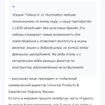
«Серия “Гадкий я” от Illumination любима
поклонниками по всему миру, и наше партнёрство
с LEGO объединяет два культовых бренда. Эти
наборы открывают новые возможности для
повествования и позволяют воплотить в жизнь
веселье, экшен и добродушный, но колкий юмор
франшизы-рекордсмена. Мы рады этому и с
нетерпением ждём реакции фанатов на
конструктор, вдохновлённый мультфильмом»,
— рассказал вице-президент и глобальный
коммерческий директор Universal Products &
Experiences Рафаэль Масиас.
Кстати, в мировом прокате четвёртую часть «Гадкого
я» можно будет посмотреть уже 3 июня. А ты готов к