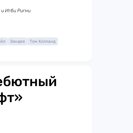
р и Игби Ригни
ейл
Зендея
Том Холланд
дебютный
фт»