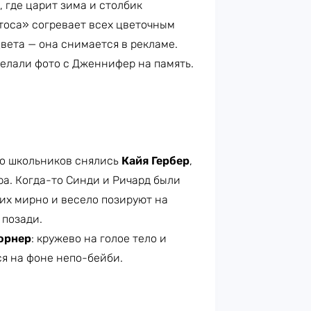
 где царит зима и столбик
отоса» согревает всех цветочным
ета — она снимается в рекламе.
елали фото с Дженнифер на память.
ро школьников снялись
Кайя Гербер
,
ра. Когда-то Синди и Ричард были
них мирно и весело позируют на
 позади.
орнер
: кружево на голое тело и
ся на фоне непо-бейби.