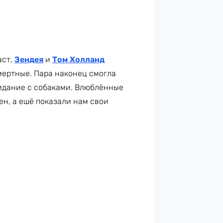
аст,
Зендея
и
Том Холланд
смертные. Пара наконец смогла
видание с собаками. Влюблённые
н, а ешё показали нам свои