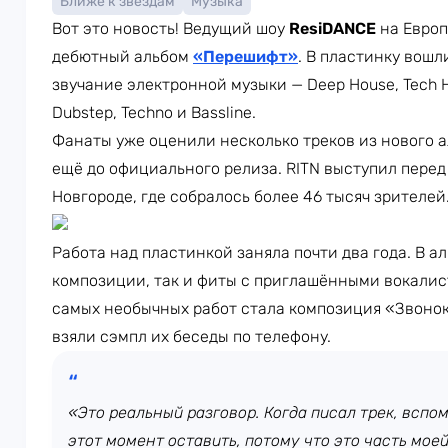
Ближе к звездам
Музыка
Вот это новость! Ведущий шоу
ResiDANCE
на Европ
дебютный альбом
«Перешифт»
. В пластинку вошл
звучание электронной музыки — Deep House, Tech Ho
Dubstep, Techno и Bassline.
Фанаты уже оценили несколько треков из нового а
ещё до официального релиза. RITN выступил пере
Новгороде, где собралось более 46 тысяч зрителей
Работа над пластинкой заняла почти два года. В 
композиции, так и фиты с приглашёнными вокалист
самых необычных работ стала композиция «Звонок
взяли сэмпл их беседы по телефону.
«Это реальный разговор. Когда писал трек, вспом
этот момент оставить, потому что это часть мое