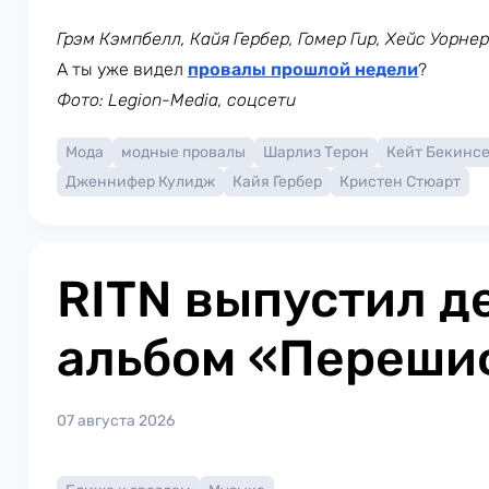
Грэм Кэмпбелл, Кайя Гербер, Гомер Гир, Хейс Уорне
А ты уже видел
провалы прошлой недели
?
Фото: Legion-Media, соцсети
Мода
модные провалы
Шарлиз Терон
Кейт Бекинс
Дженнифер Кулидж
Кайя Гербер
Кристен Стюарт
RITN выпустил 
альбом «Переши
07 августа 2026