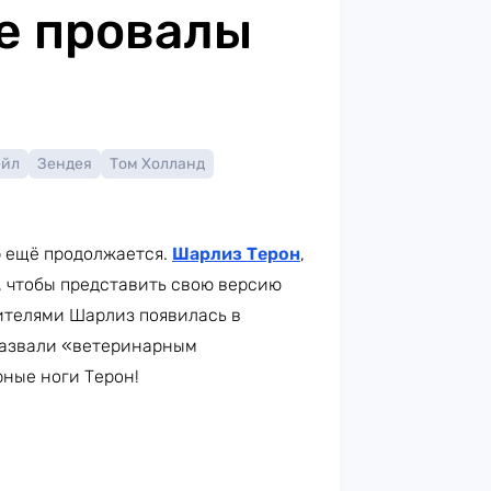
е провалы
ейл
Зендея
Том Холланд
р ещё продолжается.
Шарлиз Терон
,
, чтобы представить свою версию
ителями Шарлиз появилась в
 назвали «ветеринарным
рные ноги Терон!