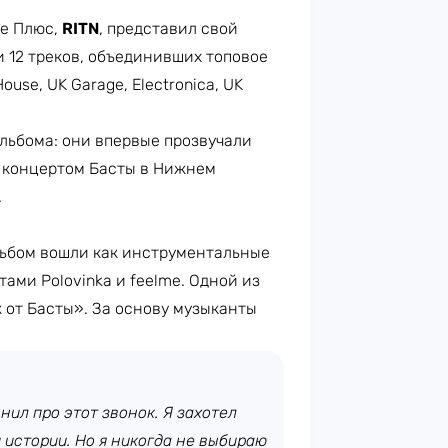
е Плюс,
RITN
, представил свой
и 12 треков, объединивших топовое
use, UK Garage, Electronica, UK
льбома: они впервые прозвучали
д концертом Басты в Нижнем
.
альбом вошли как инструментальные
ами Polovinka и feelme. Одной из
 от Басты». За основу музыканты
нил про этот звонок. Я захотел
й истории. Но я никогда не выбираю