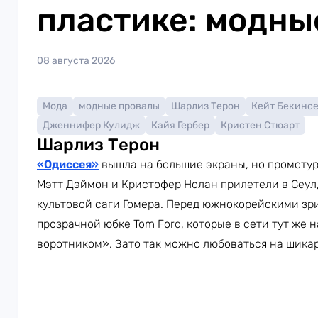
пластике: модны
08 августа 2026
Мода
модные провалы
Шарлиз Терон
Кейт Бекинс
Дженнифер Кулидж
Кайя Гербер
Кристен Стюарт
Шарлиз Терон
«Одиссея»
вышла на большие экраны, но промоту
Мэтт Дэймон и Кристофер Нолан прилетели в Сеул
культовой саги Гомера. Перед южнокорейскими зр
прозрачной юбке Tom Ford, которые в сети тут же
воротником». Зато так можно любоваться на шика