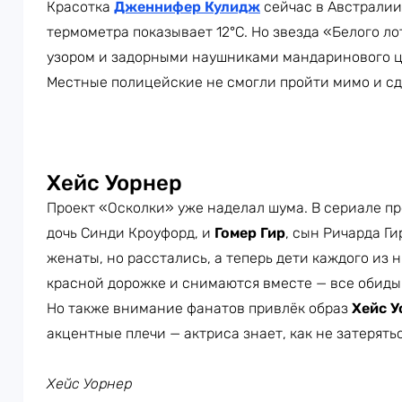
Красотка
Дженнифер Кулидж
сейчас в Австралии,
термометра показывает 12°C. Но звезда «Белого л
узором и задорными наушниками мандаринового цв
Местные полицейские не смогли пройти мимо и сд
Хейс Уорнер
Проект «Осколки» уже наделал шума. В сериале п
дочь Синди Кроуфорд, и
Гомер Гир
, сын Ричарда Ги
женаты, но расстались, а теперь дети каждого из 
красной дорожке и снимаются вместе — все обиды
Но также внимание фанатов привлёк образ
Хейс У
акцентные плечи — актриса знает, как не затерять
Хейс Уорнер