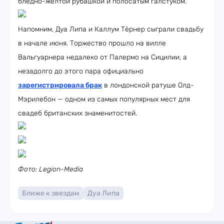
бледно-жёлтой рубашкой и полосатым галстуком.
Напомним, Дуа Липа и Каллум Тёрнер сыграли свадьбу
в начале июня. Торжество прошло на вилле
Вальгуарнера недалеко от Палермо на Сицилии, а
незадолго до этого пара официально
зарегистрировала брак
в лондонской ратуше Олд-
Мэрилебон — одном из самых популярных мест для
свадеб британских знаменитостей.
Фото: Legion-Media
Ближе к звездам
Дуа Липа