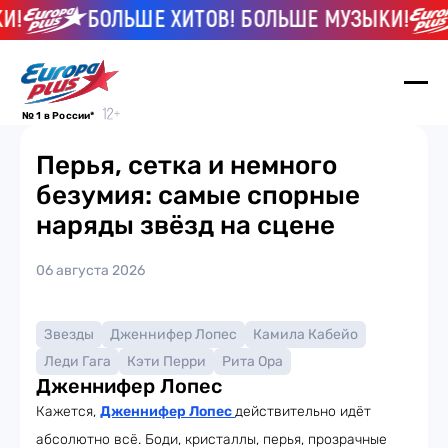
И!
БОЛЬШЕ ХИТОВ! БОЛЬШЕ МУЗЫКИ!
№ 1 в России*
Перья, сетка и немного
безумия: самые спорные
наряды звёзд на сцене
06 августа 2026
Звезды
Дженнифер Лопес
Камила Кабейо
Леди Гага
Кэти Перри
Рита Ора
Дженнифер Лопес
Кажется,
Дженнифер Лопес
действительно идёт
абсолютно всё. Боди, кристаллы, перья, прозрачные