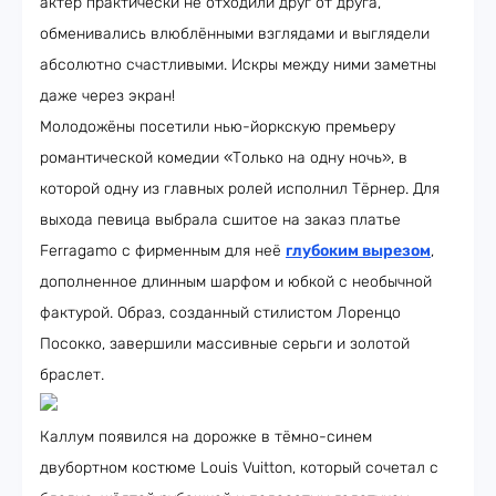
актёр практически не отходили друг от друга,
обменивались влюблёнными взглядами и выглядели
абсолютно счастливыми. Искры между ними заметны
даже через экран!
Молодожёны посетили нью-йоркскую премьеру
романтической комедии «Только на одну ночь», в
которой одну из главных ролей исполнил Тёрнер. Для
выхода певица выбрала сшитое на заказ платье
Ferragamo с фирменным для неё
глубоким вырезом
,
дополненное длинным шарфом и юбкой с необычной
фактурой. Образ, созданный стилистом Лоренцо
Посокко, завершили массивные серьги и золотой
браслет.
Каллум появился на дорожке в тёмно-синем
двубортном костюме Louis Vuitton, который сочетал с