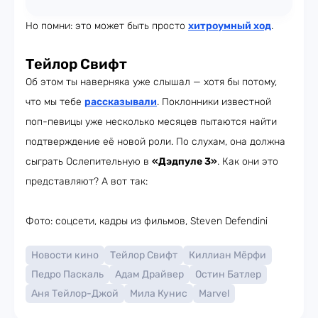
Но помни: это может быть просто
хитроумный ход
.
Тейлор Свифт
Об этом ты наверняка уже слышал — хотя бы потому,
что мы тебе
рассказывали
. Поклонники известной
поп-певицы уже несколько месяцев пытаются найти
подтверждение её новой роли. По слухам, она должна
сыграть Ослепительную в
«Дэдпуле 3»
. Как они это
представляют? А вот так:
Фото: соцсети, кадры из фильмов, Steven Defendini
Новости кино
Тейлор Свифт
Киллиан Мёрфи
Педро Паскаль
Адам Драйвер
Остин Батлер
Аня Тейлор-Джой
Мила Кунис
Marvel