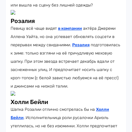
или вышла на сцену без лишней одежды?
Розалия
Певицу всё чаще видят
в компании
актёра Джереми
Аллена Уайта, но она успевает обновлять соцсети в
перерывах между свиданиями.
Розалия
подготовилась
к зиме: только взгляни на её причудливую меховую
шапку. При этом звезда встречает декабрь вдали от
заснеженных улиц. И предпочитает носить шапку с
кроп-топом (с белой завистью любуемся на её пресс!)
и джинсами на низкой талии.
Холли Бейли
Шапка Розалии отлично смотрелась бы на
Холли
Бейли
. Исполнительница роли русалочки Ариэль
утеплилась, но не без изюминки. Холли предпочитает