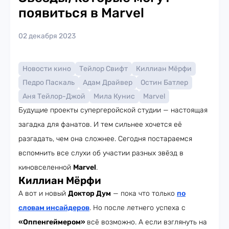
появиться в Marvel
02 декабря 2023
Новости кино
Тейлор Свифт
Киллиан Мёрфи
Педро Паскаль
Адам Драйвер
Остин Батлер
Аня Тейлор-Джой
Мила Кунис
Marvel
Будущие проекты супергеройской студии — настоящая
загадка для фанатов. И тем сильнее хочется её
разгадать, чем она сложнее. Сегодня постараемся
вспомнить все слухи об участии разных звёзд в
киновселенной
Marvel
.
Киллиан Мёрфи
А вот и новый
Доктор Дум
— пока что только
по
словам инсайдеров
. Но после летнего успеха с
«Оппенгеймером»
всё возможно. А если взглянуть на