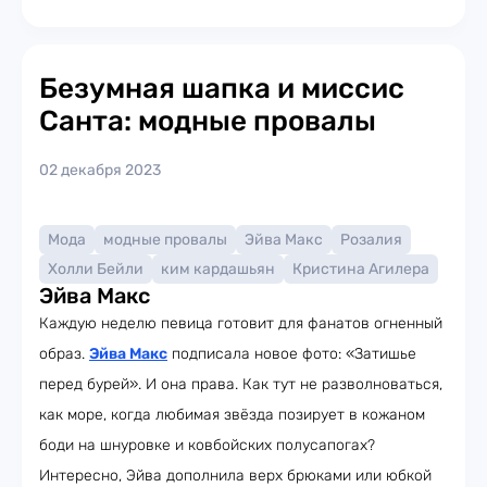
Безумная шапка и миссис
Санта: модные провалы
02 декабря 2023
Мода
модные провалы
Эйва Макс
Розалия
Холли Бейли
ким кардашьян
Кристина Агилера
Эйва Макс
Каждую неделю певица готовит для фанатов огненный
образ.
Эйва Макс
подписала новое фото: «Затишье
перед бурей». И она права. Как тут не разволноваться,
как море, когда любимая звёзда позирует в кожаном
боди на шнуровке и ковбойских полусапогах?
Интересно, Эйва дополнила верх брюками или юбкой