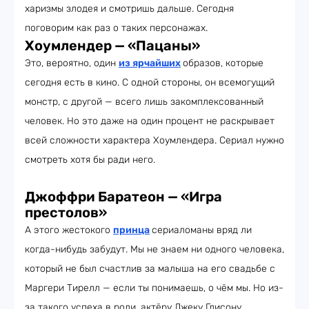
харизмы злодея и смотришь дальше. Сегодня
поговорим как раз о таких персонажах.
Хоумлендер — «Пацаны»
Это, вероятно, один
из ярчайших
образов, которые
сегодня есть в кино. С одной стороны, он всемогущий
монстр, с другой — всего лишь закомплексованный
человек. Но это даже на один процент не раскрывает
всей сложности характера Хоумлендера. Сериал нужно
смотреть хотя бы ради него.
Джоффри Баратеон — «Игра
престолов»
А этого жестокого
принца
сериаломаны вряд ли
когда-нибудь забудут. Мы не знаем ни одного человека,
который не был счастлив за малыша на его свадьбе с
Маргери Тирелл — если ты понимаешь, о чём мы. Но из-
за такого успеха в роли, актёру Джеку Глисону