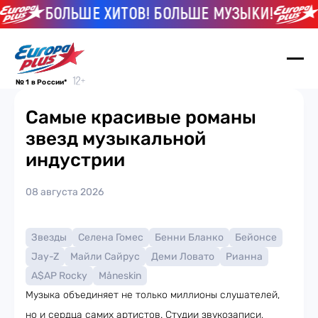
БОЛЬШЕ ХИТОВ! БОЛЬШЕ МУЗЫКИ!
Б
№ 1 в России*
Самые красивые романы
звезд музыкальной
индустрии
08 августа 2026
Звезды
Селена Гомес
Бенни Бланко
Бейонсе
Jay-Z
Майли Сайрус
Деми Ловато
Рианна
A$AP Rocky
Måneskin
Музыка объединяет не только миллионы слушателей,
но и сердца самих артистов. Студии звукозаписи,