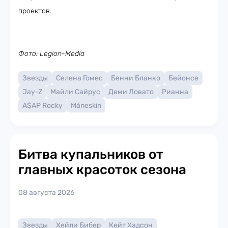
проектов.
Фото: Legion-Media
Звезды
Селена Гомес
Бенни Бланко
Бейонсе
Jay-Z
Майли Сайрус
Деми Ловато
Рианна
A$AP Rocky
Måneskin
Битва купальников от
главных красоток сезона
08 августа 2026
Звезды
Хейли Бибер
Кейт Хадсон