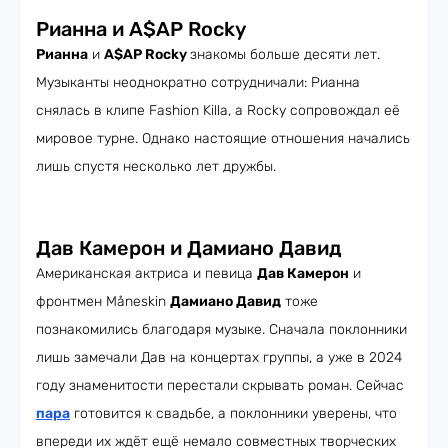
Рианна и A$AP Rocky
Рианна
и
A$AP Rocky
знакомы больше десяти лет.
Музыканты неоднократно сотрудничали: Рианна
снялась в клипе Fashion Killa, а Rocky сопровождал её
мировое турне. Однако настоящие отношения начались
лишь спустя несколько лет дружбы.
Дав Камерон и Дамиано Давид
Американская актриса и певица
Дав Камерон
и
фронтмен Måneskin
Дамиано Давид
тоже
познакомились благодаря музыке. Сначала поклонники
лишь замечали Дав на концертах группы, а уже в 2024
году знаменитости перестали скрывать роман. Сейчас
пара
готовится к свадьбе, а поклонники уверены, что
впереди их ждёт ещё немало совместных творческих