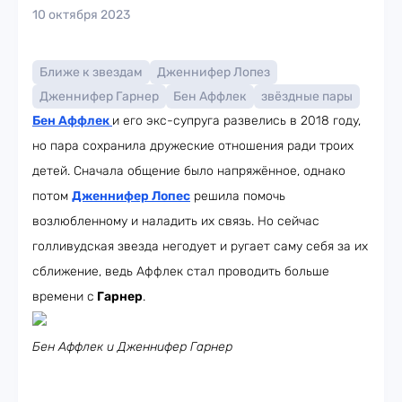
10 октября 2023
Ближе к звездам
Дженнифер Лопез
Дженнифер Гарнер
Бен Аффлек
звёздные пары
Бен Аффлек
и его экс-супруга развелись в 2018 году,
но пара сохранила дружеские отношения ради троих
детей. Сначала общение было напряжённое, однако
потом
Дженнифер Лопес
решила помочь
возлюбленному и наладить их связь. Но сейчас
голливудская звезда негодует и ругает саму себя за их
сближение, ведь Аффлек стал проводить больше
времени с
Гарнер
.
Бен Аффлек и Дженнифер Гарнер