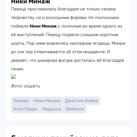
Ники Минаж
Певица прославилась благодаря не только своему
творчеству, но и роскошным формам. Но поклонники
поймали
Ники Минаж
с поличным во время одного из
её выступлений. Певицу подвели слишком короткие
шорты. Под ними виднелись накладные ягодицы. Минаж
до сих пор отмалчивается об этом инциденте. И
уверяет, что шикарная фигура досталась ей благодаря
генам.
Фото: соцсети
Звезды
Ники Минаж
Джастин Бибер
Кэти Перри
Мадонна
Бейонсе