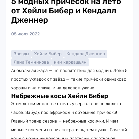
5 модных причёсок на лето
от Хейли Бибер и Кендалл
Дженнер
05 июля 2022
Звезды
Хейли Бибер
Кендалл Дженнер
Лена Темникова
ким кардашьян
Аномальная жара — не препятствие для модниц. Лови 5
простых укладок от звёзд — такие причёски одинаково
хороши и на пляже, и на деловом ужине.
Небрежные косы Хейли Бибер
Этим летом можно не стоять у зеркала по несколько
часов. Забудь про афрокосы и объёмные причёски!
Главный тренд сезона — небрежные косички. И чем
меньше времени на них потратишь, тем лучше. Сочетай
косы с нежными вечерними платьями, спортивной