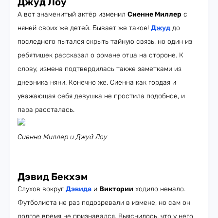
Джуд Лоу
А вот знаменитый актёр изменил
Сиенне Миллер
с
няней своих же детей. Бывает же такое!
Джуд
до
последнего пытался скрыть тайную связь, но один из
ребятишек рассказал о романе отца на стороне. К
слову, измена подтвердилась также заметками из
дневника няни. Конечно же, Сиенна как гордая и
уважающая себя девушка не простила подобное, и
пара рассталась.
Сиенна Миллер и Джуд Лоу
Дэвид Бекхэм
Слухов вокруг
Дэвида
и
Виктории
ходило немало.
Футболиста не раз подозревали в измене, но сам он
долгое время не признавался. Выяснилось, что у него