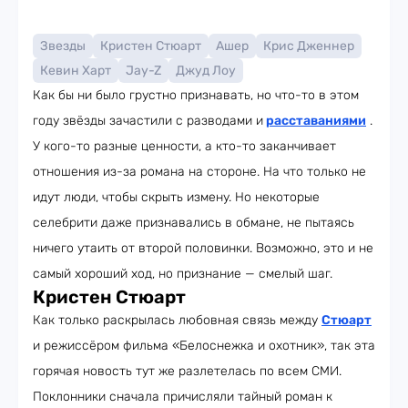
Звезды
Кристен Стюарт
Ашер
Крис Дженнер
Кевин Харт
Jay-Z
Джуд Лоу
Как бы ни было грустно признавать, но что-то в этом
году звёзды зачастили с разводами и
расставаниями
.
У кого-то разные ценности, а кто-то заканчивает
отношения из-за романа на стороне. На что только не
идут люди, чтобы скрыть измену. Но некоторые
селебрити даже признавались в обмане, не пытаясь
ничего утаить от второй половинки. Возможно, это и не
самый хороший ход, но признание — смелый шаг.
Кристен Стюарт
Как только раскрылась любовная связь между
Стюарт
и режиссёром фильма «Белоснежка и охотник», так эта
горячая новость тут же разлетелась по всем СМИ.
Поклонники сначала причисляли тайный роман к