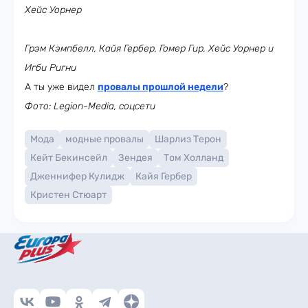
Хейс Уорнер
Грэм Кэмпбелл, Кайя Гербер, Гомер Гир, Хейс Уорнер и
Игби Ригни
А ты уже видел
провалы прошлой недели
?
Фото: Legion-Media, соцсети
Мода
модные провалы
Шарлиз Терон
Кейт Бекинсейл
Зендея
Том Холланд
Дженнифер Кулидж
Кайя Гербер
Кристен Стюарт