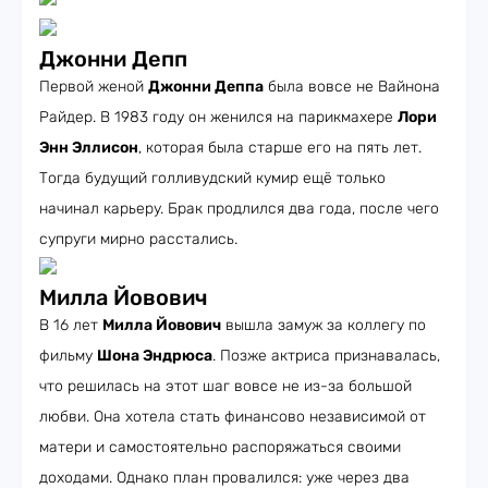
Джонни Депп
Первой женой
Джонни Деппа
была вовсе не Вайнона
Райдер. В 1983 году он женился на парикмахере
Лори
Энн Эллисон
, которая была старше его на пять лет.
Тогда будущий голливудский кумир ещё только
начинал карьеру. Брак продлился два года, после чего
супруги мирно расстались.
Милла Йовович
В 16 лет
Милла Йовович
вышла замуж за коллегу по
фильму
Шона Эндрюса
. Позже актриса признавалась,
что решилась на этот шаг вовсе не из-за большой
любви. Она хотела стать финансово независимой от
матери и самостоятельно распоряжаться своими
доходами. Однако план провалился: уже через два