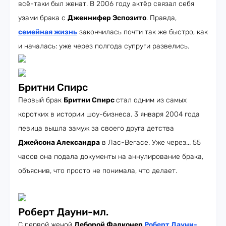
всё-таки был женат. В 2006 году актёр связал себя
узами брака с
Дженнифер Эспозито
. Правда,
семейная жизнь
закончилась почти так же быстро, как
и началась: уже через полгода супруги развелись.
Бритни Спирс
Первый брак
Бритни Спирс
стал одним из самых
коротких в истории шоу-бизнеса. 3 января 2004 года
певица вышла замуж за своего друга детства
Джейсона Александра
в Лас-Вегасе. Уже через... 55
часов она подала документы на аннулирование брака,
объяснив, что просто не понимала, что делает.
Роберт Дауни-мл.
С первой женой
Деборой Фалконер
Роберт Дауни-