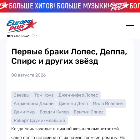
БОЛЬШЕ ХИТОВ! БОЛЬШЕ МУЗЫКИ!
БОЛЬШ
№ 1 в России*
Первые браки Лопес, Деппа,
Спирс и других звёзд
08 августа 2026
Звезды
Том Круз
Дженнифер Лопес
Анджелина Джоли
Джонни Депп
Мила Йовович
Деми Мур
Брэдли Купер
Бритни Спирс
Роберт Дауни-младший
Когда речь заходит о личной жизни знаменитостей,
чаще всего вспоминают их самые громкие романы. Но