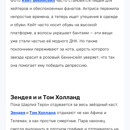
Фото
Кейт Бекинсейл
часто становятся пищей для
хейтеров и обеспокоенных фанатов. Актриса пережила
непростые времена, а теперь ищет утешения в одежде
и обуви. Кейт часто носит обувь на высокой
платформе, а волосы украшает бантами — эти вещи
уже стали частью её модного ДНК. Но также
поклонники переживают за кота, шерсть которого
звезда красит в розовый: Бекинсейл уверяет, что так
она помогает ему победить депрессию.
Зендея и и Том Холланд
Пока Шарлиз Терон отдувается за весь звёздный каст,
Зендея
и
Том Холланд
отдыхают не как Афина и
Телемах, а как простые смертные. Пара наконец
смогла выдохнуть в плотном графике и отправилась на