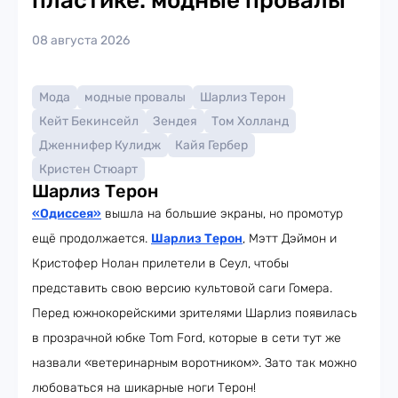
пластике: модные провалы
08 августа 2026
Мода
модные провалы
Шарлиз Терон
Кейт Бекинсейл
Зендея
Том Холланд
Дженнифер Кулидж
Кайя Гербер
Кристен Стюарт
Шарлиз Терон
«Одиссея»
вышла на большие экраны, но промотур
ещё продолжается.
Шарлиз Терон
, Мэтт Дэймон и
Кристофер Нолан прилетели в Сеул, чтобы
представить свою версию культовой саги Гомера.
Перед южнокорейскими зрителями Шарлиз появилась
в прозрачной юбке Tom Ford, которые в сети тут же
назвали «ветеринарным воротником». Зато так можно
любоваться на шикарные ноги Терон!