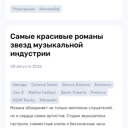
Розыгрыши
Кинокайф
Самые красивые романы
звезд музыкальной
индустрии
08 августа 2026
Звезды
Селена Гомес
Бенни Бланко
Бейонсе
Jay-Z
Майли Сайрус
Деми Ловато
Рианна
A$AP Rocky
Måneskin
Музыка объединяет не только миллионы слушателей,
но и сердца самих артистов. Студии звукозаписи,
гастроли, совместные клипы и бесконечные часы