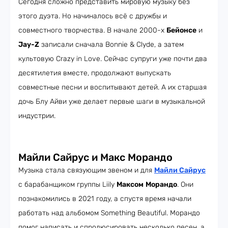
Сегодня сложно представить мировую музыку без
этого дуэта. Но начиналось всё с дружбы и
совместного творчества. В начале 2000-х
Бейонсе
и
Jay-Z
записали сначала Bonnie & Clyde, а затем
культовую Crazy in Love. Сейчас супруги уже почти два
десятилетия вместе, продолжают выпускать
совместные песни и воспитывают детей. А их старшая
дочь Блу Айви уже делает первые шаги в музыкальной
индустрии.
Майли Сайрус и Макс Морандо
Музыка стала связующим звеном и для
Майли Сайрус
с барабанщиком группы Liily
Максом
Морандо
. Они
познакомились в 2021 году, а спустя время начали
работать над альбомом Something Beautiful. Морандо
помог написать и спродюсировать несколько песен, а