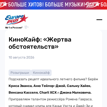
БОЛЬШЕ ХИТОВ! БОЛЬШЕ МУЗЫКИ!
БОЛ
№ 1 в России*
КиноКайф: «Жертва
обстоятельств»
10 августа 2026
Розыгрыши
Кинокайф
Подсказать рецепт идеального летнего фильма? Берём
Криса Эванса, Аню Тейлор-Джой, Сальму Хайек,
Венсана Касселя, Charli XCX
и
Джона Малковича.
Приправляем талантом режиссёра Ромена Гавраса,
который снимал клипы для Канье Уэста и Джей-Зи и