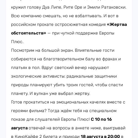
кружил голову Дуа Липе, Рите Оре и Эмили Ратаковски.
Всю компанию смешать, но не взбалтывать. И вот в
российском прокате остросюжетная комедия
«Жертва
обстоятельств»
— при чуткой поддержке Европы
Плюс.
Посмотрим на большой экран. Влиятельные гости
собираются на благотворительном балу во фраках и
платьях в пол. Вдруг светский вечер нарушают
экологические активисты: радикальные защитники
природы планируют убить троих гостей, чтобы спасти
планету. И вулкан уже выбрал жертву.
Готов прокатиться на эмоциональных качелях вместе с
героями фильма? Тогда ждём тебя на специальном
показе для слушателей Европы Плюс!
С 10 по 16
августа
отвечай на вопросы в анкете ниже, выигрывай
в КиноКайфе 2 билета и приходи
18 августа в 20:00
в