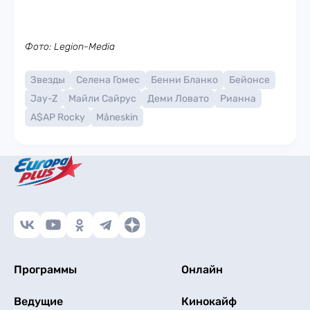
Фото: Legion-Media
Звезды
Селена Гомес
Бенни Бланко
Бейонсе
Jay-Z
Майли Сайрус
Деми Ловато
Рианна
A$AP Rocky
Måneskin
Программы
Онлайн
Ведущие
Кинокайф