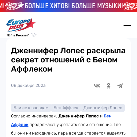
БОЛЬШЕ ХИТОВ! БОЛЬШЕ МУЗЫКИ!
№ 1 в России*
Дженнифер Лопес раскрыла
секрет отношений с Беном
Аффлеком
08 декабря 2023
Ближе к звездам
Бен Аффлек
Дженнифер Лопес
Согласно инсайдерам,
Дженнифер Лопес
и
Бен
Аффлек
продолжают укреплять свои отношения. Где
бы они ни находились, пара всегда старается выделять