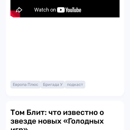
Европа Плюс
Бригада У
подкаст
Том Блит: что известно о
звезде новых «Голодных
игр»