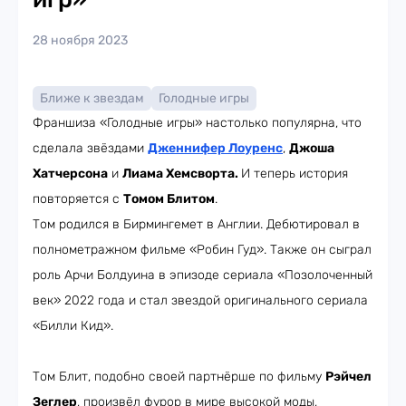
28 ноября 2023
Ближе к звездам
Голодные игры
Франшиза «Голодные игры» настолько популярна, что
сделала звёздами
Дженнифер Лоуренс
,
Джоша
Хатчерсона
и
Лиама Хемсворта.
И теперь история
повторяется с
Томом Блитом
.
Том родился в Бирмингемет в Англии. Дебютировал в
полнометражном фильме «Робин Гуд». Также он сыграл
роль Арчи Болдуина в эпизоде сериала «Позолоченный
век» 2022 года и стал звездой оригинального сериала
«Билли Кид».
Том Блит, подобно своей партнёрше по фильму
Рэйчел
Зеглер
, произвёл фурор в мире высокой моды,