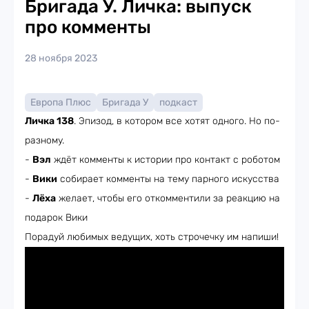
Бригада У. Личка: выпуск
про комменты
28 ноября 2023
Европа Плюс
Бригада У
подкаст
Личка 138
. Эпизод, в котором все хотят одного. Но по-
разному.
-
Вэл
ждёт комменты к истории про контакт с роботом
-
Вики
собирает комменты на тему парного искусства
-
Лёха
желает, чтобы его откомментили за реакцию на
подарок Вики
Порадуй любимых ведущих, хоть строчечку им напиши!