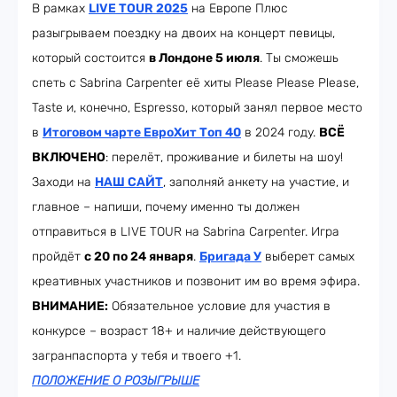
В рамках
LIVE TOUR 2025
на Европе Плюс
разыгрываем поездку на двоих на концерт певицы,
который состоится
в Лондоне 5 июля
. Ты сможешь
спеть с Sabrina Carpenter её хиты Please Please Please,
Taste и, конечно, Espresso, который занял первое место
в
Итоговом чарте ЕвроХит Топ 40
в 2024 году.
ВСЁ
ВКЛЮЧЕНО
: перелёт, проживание и билеты на шоу!
Заходи на
НАШ САЙТ
, заполняй анкету на участие, и
главное – напиши, почему именно ты должен
отправиться в LIVE TOUR на Sabrina Carpenter. Игра
пройдёт
с 20 по 24 января
.
Бригада У
выберет самых
креативных участников и позвонит им во время эфира.
ВНИМАНИЕ:
Обязательное условие для участия в
конкурсе – возраст 18+ и наличие действующего
загранпаспорта у тебя и твоего +1.
ПОЛОЖЕНИЕ О РОЗЫГРЫШЕ