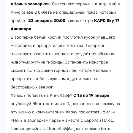
«Ночь в зоопарке»
. Смотри его первым – выигрывай в
КиноКайфе 2 билета на специальный показ, который
пройдёт
22 января в 20:00
в кинотеатре
КАРО Sky 17
Авиапарк
.
В зоопарке белый кролик проглотил кусок упавшего
метеорита и превратился в монстра. Теперь он
планирует захватить зоопарк и создаёт из обычных
животных жуткие гибриды. Остановить монстров
сможет только дикий горный лев, который должен
превратить небольшую команду питомцев в
бесстрашных зверюг.
Хочешь попасть на КиноКайф?
С 13 по 19 января
опубликуй ВКонтакте или в Одноклассниках ссылку на
эту акцию с комментарием «Хочу посмотреть фильм
«Ночь в зоопарке» первым вместе с Европой Плюс.
Присоединяйся к #КиноКайф!» (пост должен быть