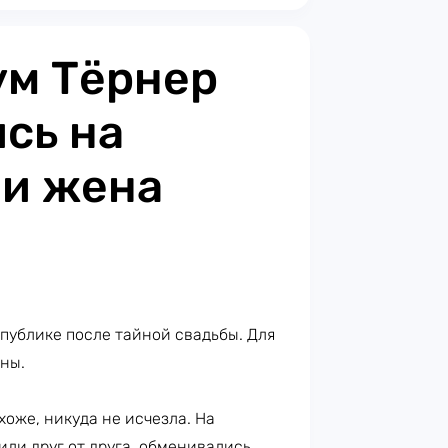
ум Тёрнер
сь на
 и жена
публике после тайной свадьбы. Для
ены.
охоже, никуда не исчезла. На
или друг от друга, обменивались