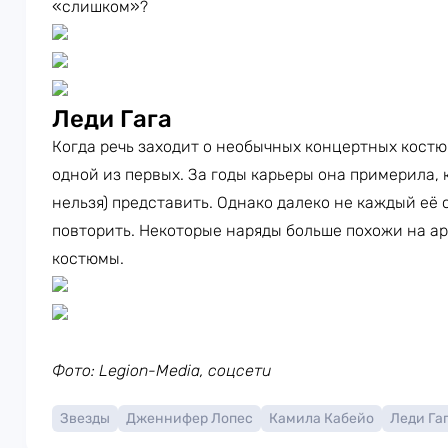
«слишком»?
Леди Гага
Когда речь заходит о необычных концертных кост
одной из первых. За годы карьеры она примерила, к
нельзя) представить. Однако далеко не каждый её
повторить. Некоторые наряды больше похожи на а
костюмы.
Фото: Legion-Media, соцсети
Звезды
Дженнифер Лопес
Камила Кабейо
Леди Га