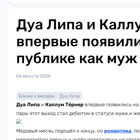
Дуа Липа и Калл
впервые появили
публике как муж
06 августа 2026
Ближе к звездам
Дуа Липа
Дуа Липа
и
Каллум Тёрнер
впервые появились на 
пары этот выход стал дебютом в статусе мужа и ж
Медовый месяц подошёл к концу, но
романтика
, п
мероприятии певица и актёр практически не отход