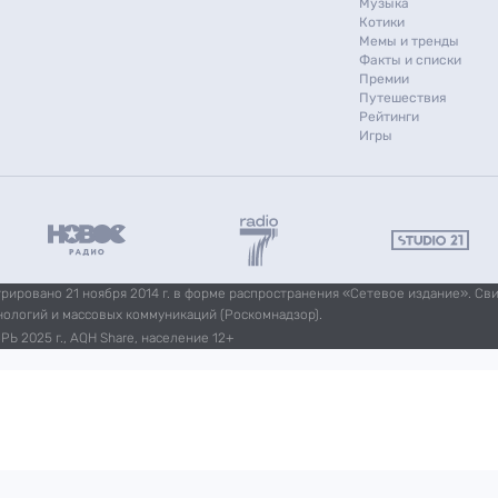
Музыка
Котики
Мемы и тренды
Факты и списки
Премии
Путешествия
Рейтинги
Игры
ировано 21 ноября 2014 г. в форме распространения «Сетевое издание». Св
нологий и массовых коммуникаций (Роскомнадзор).
Ь 2025 г., AQH Share, население 12+