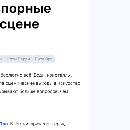
спорные
 сцене
га
Кэти Перри
Рита Ора
бсолютно всё. Боди, кристаллы,
ла сценические выходы в искусство.
ызывают больше вопросов, чем
Ора
. Блёстки, кружево, перья,