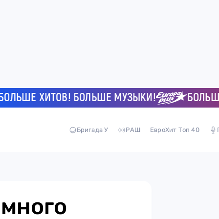
ЬШЕ ХИТОВ! БОЛЬШЕ МУЗЫКИ!
БОЛЬШЕ Х
Бригада У
РАШ
ЕвроХит Топ 40
емного