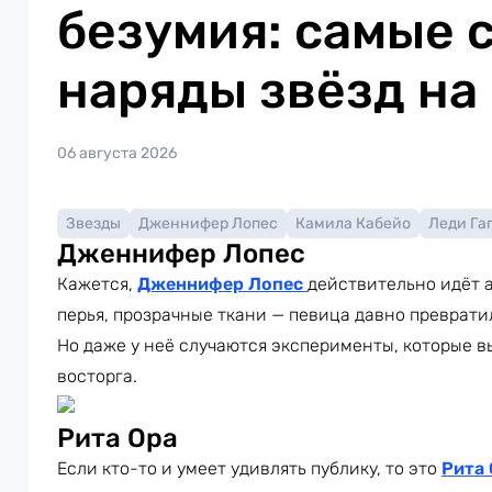
безумия: самые 
наряды звёзд на
06 августа 2026
Звезды
Дженнифер Лопес
Камила Кабейо
Леди Га
Дженнифер Лопес
Кажется,
Дженнифер Лопес
действительно идёт а
перья, прозрачные ткани — певица давно преврати
Но даже у неё случаются эксперименты, которые в
восторга.
Рита Ора
Если кто-то и умеет удивлять публику, то это
Рита 