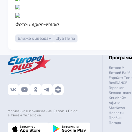
Фото: Legion-Media
Ближе к звездам
Дуа Липа
Програм
Летнее У
Летний Вайб
ЕвроХит Топ 
ResiDANCE
Гороскоп
Бизнес-ланч
КиноКайф
Афиша
StarNews
Мобильное приложение Европы Плюс
Новости
в твоем телефоне.
Пробки
Погода