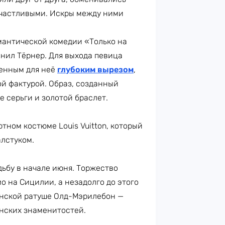
частливыми. Искры между ними
антической комедии «Только на
лнил Тёрнер. Для выхода певица
менным для неё
глубоким вырезом
,
й фактурой. Образ, созданный
 серьги и золотой браслет.
тном костюме Louis Vuitton, который
алстуком.
ьбу в начале июня. Торжество
о на Сицилии, а незадолго до этого
нской ратуше Олд-Мэрилебон —
анских знаменитостей.