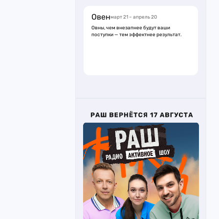
Овен
март 21 – апрель 20
Овны, чем внезапнее будут ваши
поступки — тем эффектнее результат.