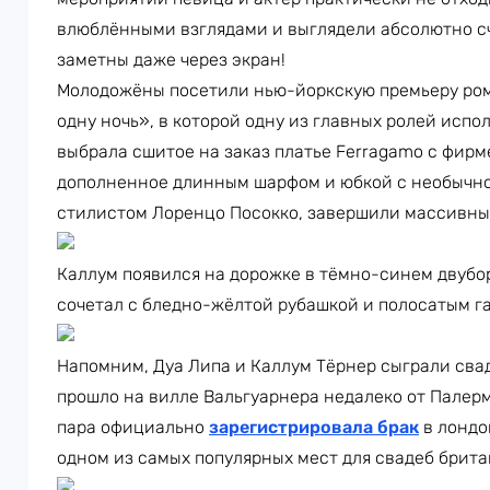
влюблёнными взглядами и выглядели абсолютно с
заметны даже через экран!
Молодожёны посетили нью-йоркскую премьеру ром
одну ночь», в которой одну из главных ролей испо
выбрала сшитое на заказ платье Ferragamo с фир
дополненное длинным шарфом и юбкой с необычно
стилистом Лоренцо Посокко, завершили массивные
Каллум появился на дорожке в тёмно-синем двубор
сочетал с бледно-жёлтой рубашкой и полосатым г
Напомним, Дуа Липа и Каллум Тёрнер сыграли свад
прошло на вилле Вальгуарнера недалеко от Палерм
пара официально
зарегистрировала брак
в лондо
одном из самых популярных мест для свадеб брит