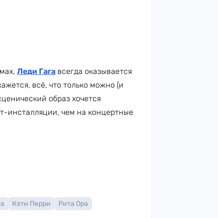
юмах,
Леди Гага
всегда оказывается
ажется, всё, что только можно (и
 сценический образ хочется
рт-инсталляции, чем на концертные
га
Кэти Перри
Рита Ора