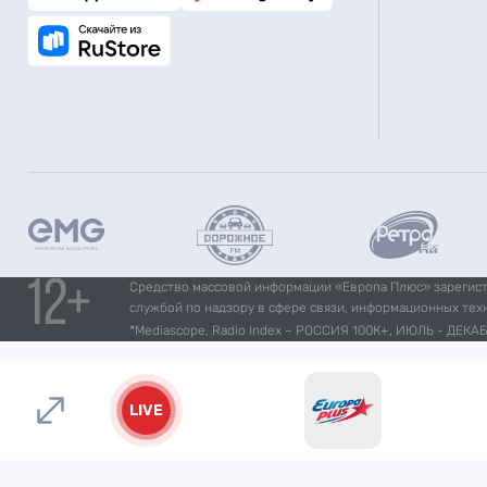
Средство массовой информации «Европа Плюс» зарегистр
службой по надзору в сфере связи, информационных тех
*Mediascope, Radio Index – РОССИЯ 100К+, ИЮЛЬ - ДЕКАБР
LIVE