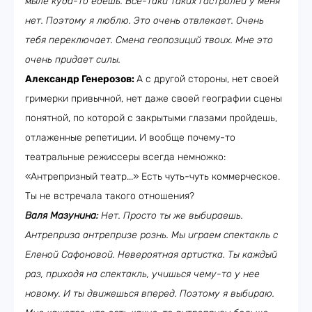
мыле куда-то едешь. Все-таки таких гастролей у меня
нет. Поэтому я люблю. Это очень отвлекает. Очень
тебя переключает. Смена геопозиций твоих. Мне это
очень придает силы.
Александр Генерозов:
А с другой стороны, нет своей
гримерки привычной, нет даже своей географии сцены
понятной, по которой с закрытыми глазами пройдешь,
отлаженные репетиции. И вообще почему-то
театральные режиссеры всегда немножко:
«Антрепризный театр...» Есть чуть-чуть коммерческое.
Ты не встречала такого отношения?
Валя Мазунина:
Нет. Просто ты же выбираешь.
Антреприза антрепризе рознь. Мы играем спектакль с
Еленой Сафоновой. Невероятная артистка. Ты каждый
раз, приходя на спектакль, учишься чему-то у нее
новому. И ты движешься вперед. Поэтому я выбираю.