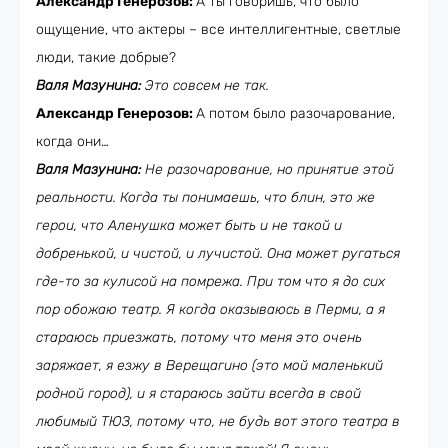
Александр Генерозов:
А ты говоришь, что было
ощущение, что актеры – все интеллигентные, светлые
люди, такие добрые?
Валя Мазунина:
Это совсем не так.
Александр Генерозов:
А потом было разочарование,
когда они…
Валя Мазунина:
Не разочарование, но принятие этой
реальности. Когда ты понимаешь, что блин, это же
герои, что Аленушка может быть и не такой и
добренькой, и чистой, и лучистой. Она может ругаться
где-то за кулисой на помрежа. При том что я до сих
пор обожаю театр. Я когда оказываюсь в Перми, а я
стараюсь приезжать, потому что меня это очень
заряжает, я езжу в Верещагино (это мой маленький
родной город), и я стараюсь зайти всегда в свой
любимый ТЮЗ, потому что, не будь вот этого театра в