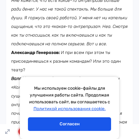
Мне кажется, что есть какие-то антрепризы больше
ради денег. У нас не такой спектакль. Мы больше для
души. Я горжусь своей работой. У меня нет ни капельки
ощущения, что это «какая-то антреприза». Неа. Смотря
как ты относишься, как ты включаешься и как ты
подключаешься на полном серьезе. Вот и все.
Александр Генерозов:
И при всем при этом ты
присоединяешься к разным командам? Или это один
театр?
Валя Мазунина:
Я одно время ездила со спектаклем
«Колесо Фортуны». Потом он прекратил свое
Мы используем cookie-файлы для
улучшения работы сайта. Продолжая
существование. Какое-то время я не играла в
использовать сайт, вы соглашаетесь с
антрепризе. И вот Слава Гугиев меня позвал. Я
Тема дня
Гороскоп
Политикой использования cookie.
почитала. Мне понравилась роль. Я подумала: «Вот я
приду, посмотрю». И у нас сложилась такая прекрасная
Согласен
команда. Супер просто! Я с удовольствием езжу и
LIVE