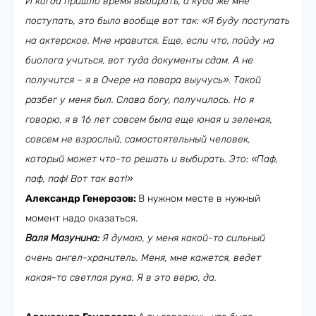
И когда пришло время выбирать, а куда же мне
поступать, это было вообще вот так: «Я буду поступать
на актерское. Мне нравится. Еще, если что, пойду на
биолога учиться, вот туда документы сдам. А не
получится – я в Очере на повара выучусь». Такой
разбег у меня был. Слава богу, получилось. Но я
говорю, я в 16 лет совсем была еще юная и зеленая,
совсем не взрослый, самостоятельный человек,
который может что-то решать и выбирать. Это: «Паф,
паф, паф! Вот так вот!»
Александр Генерозов:
В нужном месте в нужный
момент надо оказаться.
Валя Мазунина:
Я думаю, у меня какой-то сильный
очень ангел-хранитель. Меня, мне кажется, ведет
какая-то светлая рука. Я в это верю, да.