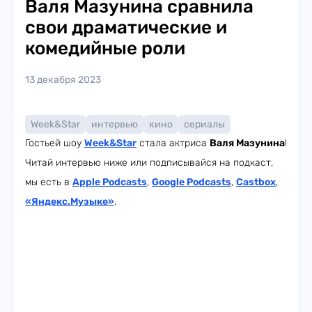
Валя Мазунина сравнила
свои драматические и
комедийные роли
13 декабря 2023
Week&Star
интервью
кино
сериалы
Гостьей шоу
Week
&Star
стала актриса
Валя Мазунина
!
Читай интервью ниже или подписывайся на подкаст,
мы есть в
Apple Podcasts
,
Google Podcasts
,
Castbox
,
«Яндекс.Музыке»
.