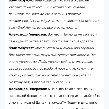
Валя Мазунина:
Мне кажется, что мне в жизни не
хватает даже такого. Я бы хотела быть смелее,
решительнее, потому что в жизни я помягче,
поскромнее. И мне, я думаю, что не хватает иногда вот
так: «Опа! Ну-ка, взяла все в руки, пошла!»
Александр Генерозов:
Вот-вот. Прямо даже сейчас я
сам куда-то хотел встать, пойти, так скомандовала.
Валя Мазунина:
Мне симпатичны очень мои героини.
Вот такие простые, открытые, целеустремленные. Это
очень узнаваемо. Люди узнают себя в этом, узнают
своих соседок из подъезда. И поэтому кажется, что
«Вот! О, Валька, так мы ж тебя сто лет уже знаем!»
Поэтому нет, я люблю своих героинь!
Александр Генерозов:
А не было такого, что, как у
писателей бывает, что кто-то узнает из их друзей: «Это
с меня списано! Да как ты смела?» Подруги школьные