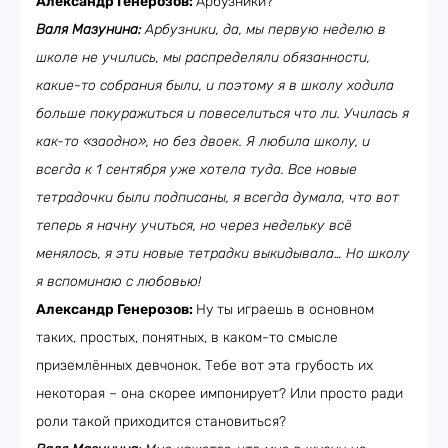
Александр Генерозов:
Арбузники?
Валя Мазунина:
Арбузники, да, мы первую неделю в
школе не учились, мы распределяли обязанности,
какие-то собрания были, и поэтому я в школу ходила
больше покуражиться и повеселиться что ли. Училась я
как-то «заодно», но без двоек. Я любила школу, и
всегда к 1 сентября уже хотела туда. Все новые
тетрадочки были подписаны, я всегда думала, что вот
теперь я начну учиться, но через недельку всё
менялось, я эти новые тетрадки выкидывала… Но школу
я вспоминаю с любовью!
Александр Генерозов:
Ну ты играешь в основном
таких, простых, понятных, в каком-то смысле
приземлённых девчонок. Тебе вот эта грубость их
некоторая – она скорее импонирует? Или просто ради
роли такой приходится становиться?