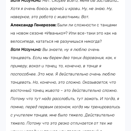
Валя Мазунина:
Нет. Скорее всего, меня бы заставили…
Хотя я очень боюсь врачей и крови. Ну, не знаю. Ну,
наверное, это работа с животными. Вот.
Александр Генерозов:
Были ли сложности с танцами
на новом сезоне «Иванько»? Или все-таки это как на
велосипеде, кататься не разучишься никогда?
Валя Мазунина:
Вы знаете, ну я люблю очень
танцевать. Если мы берем два таких дарования, как, к
примеру, вокал и танец, то, конечно, в танце я
поспособнее. Это мое. Я действительно очень люблю
танцевать. Но, конечно, это сложно. Оказывается, что
восточный танец живота
–
это действительно сложно.
Потому что тут надо расслабить, тут зажать. И тогда, я
помню, перед первым сезоном, когда мы тренировались
с учителем танцев, мне было тяжело. Действительно
тяжело. Потому что это резко отличается от тех же