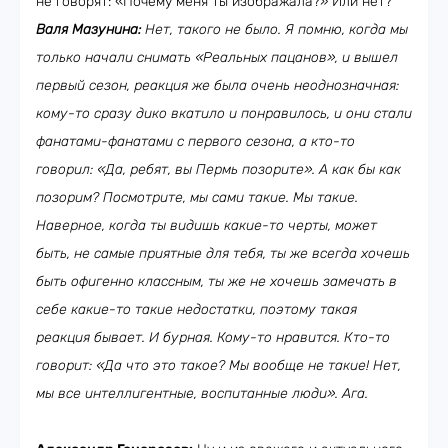
не говорят: «Почему меня ты изображала?» Или нет?
Валя Мазунина:
Нет, такого не было. Я помню, когда мы
только начали снимать «Реальных пацанов», и вышел
первый сезон, реакция же была очень неоднозначная:
кому-то сразу дико вкатило и понравилось, и они стали
фанатами-фанатами с первого сезона, а кто-то
говорил: «Да, ребят, вы Пермь позорите». А как бы как
позорим? Посмотрите, мы сами такие. Мы такие.
Наверное, когда ты видишь какие-то черты, может
быть, не самые приятные для тебя, ты же всегда хочешь
быть офигенно классным, ты же не хочешь замечать в
себе какие-то такие недостатки, поэтому такая
реакция бывает. И бурная. Кому-то нравится. Кто-то
говорит: «Да что это такое? Мы вообще не такие! Нет,
мы все интеллигентные, воспитанные люди». Ага.