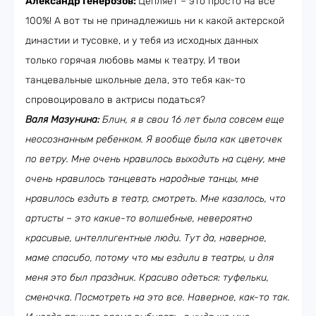
Александр Генерозов:
Цепляет – это просто на все
100%! А вот ты не принадлежишь ни к какой актерской
династии и тусовке, и у тебя из исходных данных
только горячая любовь мамы к театру. И твои
танцевальные школьные дела, это тебя как-то
спровоцировало в актрисы податься?
Валя Мазунина:
Блин, я в свои 16 лет была совсем еще
неосознанным ребенком. Я вообще была как цветочек
по ветру. Мне очень нравилось выходить на сцену, мне
очень нравилось танцевать народные танцы, мне
нравилось ездить в театр, смотреть. Мне казалось, что
артисты – это какие-то волшебные, невероятно
красивые, интеллигентные люди. Тут да, наверное,
маме спасибо, потому что мы ездили в театры, и для
меня это был праздник. Красиво одеться: туфельки,
сменочка. Посмотреть на это все. Наверное, как-то так.