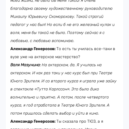
моей жизни, не было бы меня такой! Я очень
благодарна своему художественному руководителю
Михаилу Юрьевичу Скоморохову. Такой строгий
педагог у нас был! Но если б не его железный кулак и
воля, меня бы такой не было. Поэтому сейчас я с
любовью, с любовью вспоминаю.
Александр Генерозов:
То есть ты училась все-таки в
вузе уже на актерское мастерство?
Валя Мазунина:
На актерском, да. Я училась на
актерском. И как раз таки у нас курс был при Театре
Юного Зрителя. И со второго курса я играла уже зайку
в спектакле «Тутта Карлссон». Это было дико
волнительно и приятно. А потом,
после четвертого
курса, я год отработала в Театре Юного Зрителя. А
потом пришлось сделать выбор и уйти в кино.
Александр Генерозов:
Ты сказала про ТЮЗ, а я