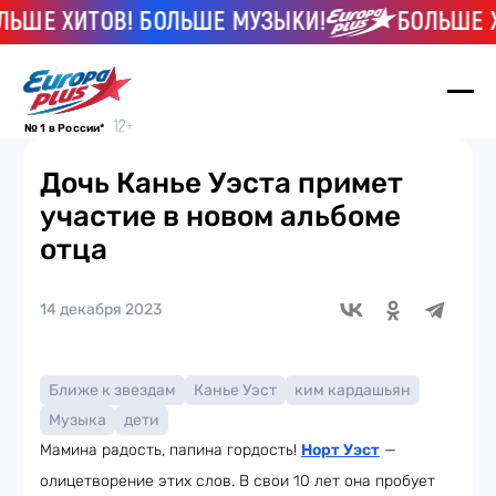
 ХИТОВ! БОЛЬШЕ МУЗЫКИ!
БОЛЬШЕ ХИТОВ
№ 1 в России*
Дочь Канье Уэста примет
участие в новом альбоме
отца
14 декабря 2023
Ближе к звездам
Канье Уэст
ким кардашьян
Музыка
дети
Мамина радость, папина гордость!
Норт Уэст
—
олицетворение этих слов. В свои 10 лет она пробует