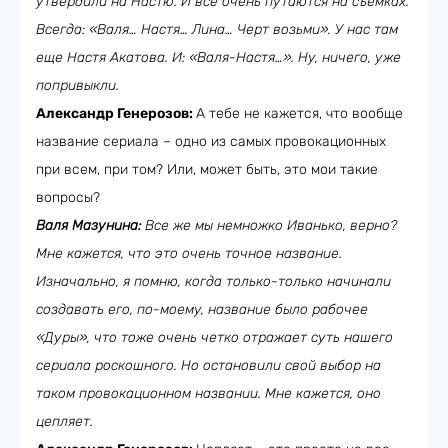
утвердили на Настю. И все очень путаются на съемках.
Всегда: «Валя… Настя… Лина… Черт возьми». У нас там
еще Настя Акатова. И: «Валя-Настя…». Ну, ничего, уже
попривыкли.
Александр Генерозов:
А тебе не кажется, что вообще
название сериала – одно из самых провокационных
при всем, при том? Или, может быть, это мои такие
вопросы?
Валя Мазунина:
Все же мы немножко Иванько, верно?
Мне кажется, что это очень точное название.
Изначально, я помню, когда только-только начинали
создавать его, по-моему, название было рабочее
«Дуры», что тоже очень четко отражает суть нашего
сериала роскошного. Но остановили свой выбор на
таком провокационном названии. Мне кажется, оно
цепляет.