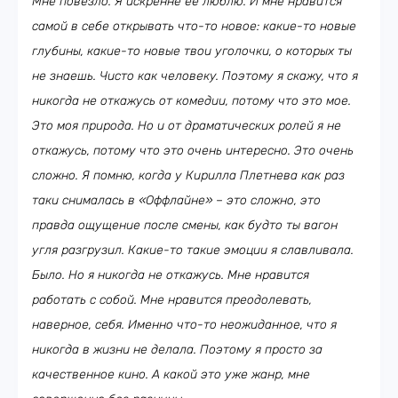
Мне повезло. Я искренне ее люблю. И мне нравится
самой в себе открывать что-то новое: какие-то новые
глубины, какие-то новые твои уголочки, о которых ты
не знаешь. Чисто как человеку. Поэтому я скажу, что я
никогда не откажусь от комедии, потому что это мое.
Это моя природа. Но и от драматических ролей я не
откажусь, потому что это очень интересно. Это очень
сложно. Я помню, когда у Кирилла Плетнева как раз
таки снималась в «Оффлайне»
–
это сложно, это
правда ощущение после смены, как будто ты вагон
угля разгрузил. Какие-то такие эмоции я славливала.
Было. Но я никогда не откажусь. Мне нравится
работать с собой. Мне нравится преодолевать,
наверное, себя. Именно что-то неожиданное, что я
никогда в жизни не делала. Поэтому я просто за
качественное кино. А какой это уже жанр, мне