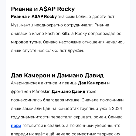
Рианна и A$AP Rocky
Рианна
и
A$AP Rocky
знакомы больше десяти лет.
Музыканты неоднократно сотрудничали: Рианна
снялась в клипе Fashion Killa, а Rocky сопровождал её
мировое турне. Однако настоящие отношения начались
лишь спустя несколько лет дружбы.
Дав Камерон и Дамиано Давид
Американская актриса и певица
Дав Камерон
и
фронтмен Måneskin
Дамиано Давид
тоже
познакомились благодаря музыке. Сначала поклонники
лишь замечали Дав на концертах группы, а уже в 2024
году знаменитости перестали скрывать роман. Сейчас
пара
готовится к свадьбе, а поклонники уверены, что
впереди их ждёт ещё немало совместных творческих