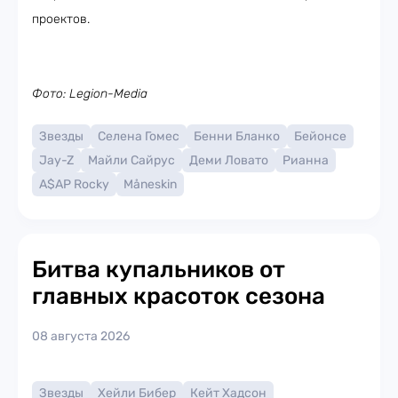
проектов.
Фото: Legion-Media
Звезды
Селена Гомес
Бенни Бланко
Бейонсе
Jay-Z
Майли Сайрус
Деми Ловато
Рианна
A$AP Rocky
Måneskin
Битва купальников от
главных красоток сезона
08 августа 2026
Звезды
Хейли Бибер
Кейт Хадсон