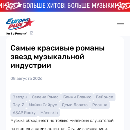
!
БОЛЬШЕ ХИТОВ! БОЛЬШЕ МУЗЫКИ!
№ 1 в России*
Самые красивые романы
звезд музыкальной
индустрии
08 августа 2026
Звезды
Селена Гомес
Бенни Бланко
Бейонсе
Jay-Z
Майли Сайрус
Деми Ловато
Рианна
A$AP Rocky
Måneskin
Музыка объединяет не только миллионы слушателей,
но и сердца самих артистов. Студии звукозаписи,