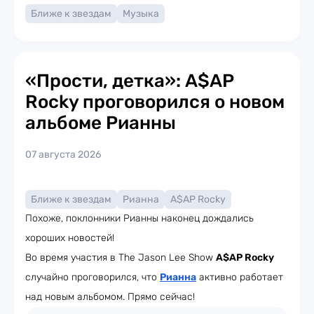
Ближе к звездам
Музыка
«Прости, детка»: A$AP
Rocky проговорился о новом
альбоме Рианны
07 августа 2026
Ближе к звездам
Рианна
A$AP Rocky
Похоже, поклонники Рианны наконец дождались
хороших новостей!
Во время участия в The Jason Lee Show
A$AP Rocky
случайно проговорился, что
Рианна
активно работает
над новым альбомом. Прямо сейчас!