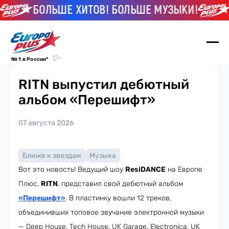
БОЛЬШЕ ХИТОВ! БОЛЬШЕ МУЗЫКИ!
Б
№ 1 в России*
RITN выпустил дебютный
альбом «Перешифт»
07 августа 2026
Ближе к звездам
Музыка
Вот это новость! Ведущий шоу
ResiDANCE
на Европе
Плюс,
RITN
, представил свой дебютный альбом
«Перешифт»
. В пластинку вошли 12 треков,
объединивших топовое звучание электронной музыки
— Deep House, Tech House, UK Garage, Electronica, UK