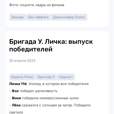
Фото: соцсети, кадры из фильма
Звезды
Бен Аффлек
Дженнифер Лопес
Бригада У. Личка: выпуск
победителей
25 апреля 2023
Европа Плюс
Бригада У
подкаст
Личка 116
. Эпизод, в котором все победители!
-
Вэл
победил шепелявость
-
Вики
победила компрессионные чулки
-
Лёха
сражался с солнцем за загар. Победило
светило