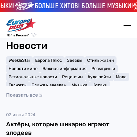
ЫКИ!
БОЛЬШЕ ХИТОВ! БОЛЬШЕ МУЗЫКИ!
№ 1 в России*
Новости
Week&Star
Европа Плюс
Звезды
Стиль жизни
Новости кино
Важная информация
Розыгрыши
Региональные новости
Рецензии
Куда пойти
Мода
Гаджеты
Ближе к звездам
Музыка
Котики
Мемы и тренды
Факты и списки
Премии
Показать все
Путешествия
Рейтинги
Игры
Хелена Бонем Картер
02 июня 2024
Актёры, которые шикарно играют
злодеев