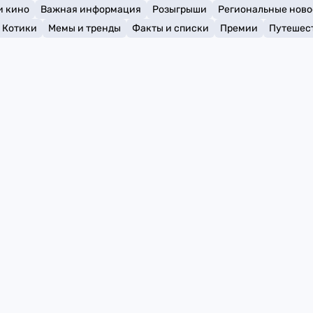
и кино
Важная информация
Розыгрыши
Региональные ново
Котики
Мемы и тренды
Факты и списки
Премии
Путешес