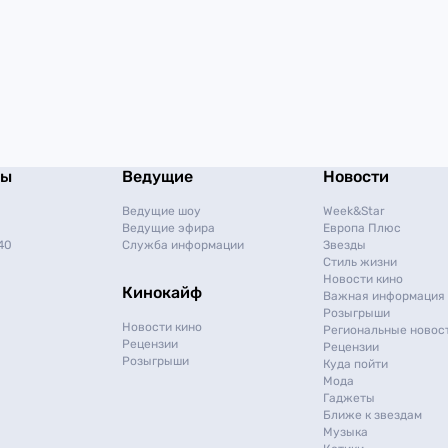
мы
Ведущие
Новости
Ведущие шоу
Week&Star
Ведущие эфира
Европа Плюс
40
Служба информации
Звезды
Стиль жизни
Новости кино
Кинокайф
Важная информация
Розыгрыши
Новости кино
Региональные новос
Рецензии
Рецензии
Розыгрыши
Куда пойти
Мода
Гаджеты
Ближе к звездам
Музыка