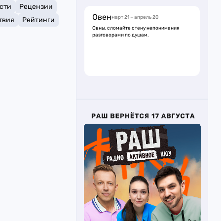
сти
Рецензии
Овен
март 21 – апрель 20
твия
Рейтинги
Овны, сломайте стену непонимания
разговорами по душам.