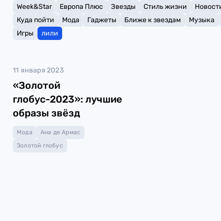
Week&Star
Европа Плюс
Звезды
Стиль жизни
Новост
Куда пойти
Мода
Гаджеты
Ближе к звездам
Музыка
Игры
лили
11 января 2023
«Золотой
глобус-2023»: лучшие
образы звёзд
Мода
Ана де Армас
Золотой глобус