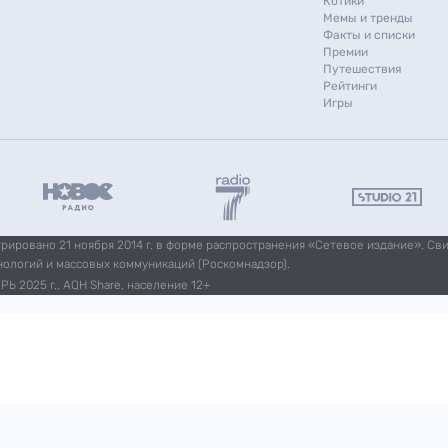
Котики
Мемы и тренды
Факты и списки
Премии
Путешествия
Рейтинги
Игры
ировано 21 ноября 2014 г. в форме распространения «Сетевое издание». Св
нологий и массовых коммуникаций (Роскомнадзор).
Ь 2025 г., AQH Share, население 12+