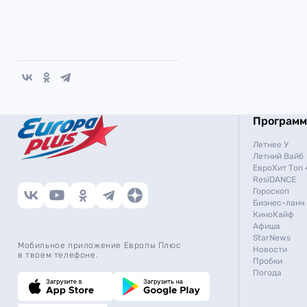
Програм
Летнее У
Летний Вайб
ЕвроХит Топ 
ResiDANCE
Гороскоп
Бизнес-ланч
КиноКайф
Афиша
StarNews
Мобильное приложение Европы Плюс
Новости
в твоем телефоне.
Пробки
Погода