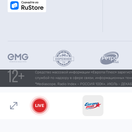
Средство массовой информации «Европа Плюс» зарегистр
службой по надзору в сфере связи, информационных тех
*Mediascope, Radio Index – РОССИЯ 100К+, ИЮЛЬ - ДЕКАБР
LIVE