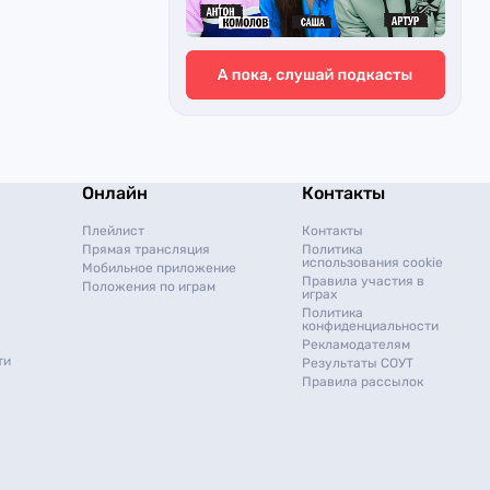
Онлайн
Контакты
Плейлист
Контакты
Прямая трансляция
Политика
использования cookie
Мобильное приложение
Правила участия в
Положения по играм
играх
Политика
конфиденциальности
Рекламодателям
ти
Результаты СОУТ
Правила рассылок