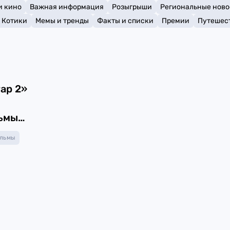
и кино
Важная информация
Розыгрыши
Региональные ново
Котики
Мемы и тренды
Факты и списки
Премии
Путешес
ар 2»
ьмы
льмы