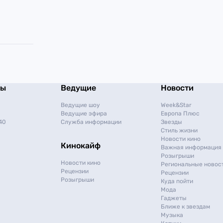
мы
Ведущие
Новости
Ведущие шоу
Week&Star
Ведущие эфира
Европа Плюс
40
Служба информации
Звезды
Стиль жизни
Новости кино
Кинокайф
Важная информация
Розыгрыши
Новости кино
Региональные новос
Рецензии
Рецензии
Розыгрыши
Куда пойти
Мода
Гаджеты
Ближе к звездам
Музыка