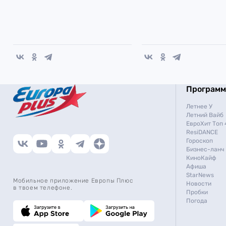
Програм
Летнее У
Летний Вайб
ЕвроХит Топ 
ResiDANCE
Гороскоп
Бизнес-ланч
КиноКайф
Афиша
StarNews
Мобильное приложение Европы Плюс
Новости
в твоем телефоне.
Пробки
Погода