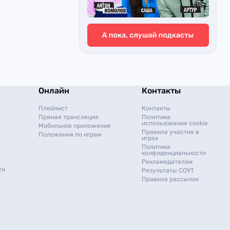
Онлайн
Контакты
Плейлист
Контакты
Прямая трансляция
Политика
использования cookie
Мобильное приложение
Правила участия в
Положения по играм
играх
Политика
конфиденциальности
Рекламодателям
ти
Результаты СОУТ
Правила рассылок