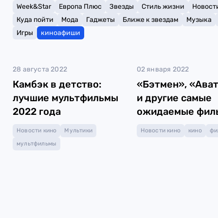
Week&Star
Европа Плюс
Звезды
Стиль жизни
Новост
Куда пойти
Мода
Гаджеты
Ближе к звездам
Музыка
Игры
киноафиши
28 августа 2022
02 января 2022
Камбэк в детство:
«Бэтмен», «Ават
лучшие мультфильмы
и другие самые
2022 года
ожидаемые фил
2022 года
Новости кино
Мультики
Новости кино
кино
фи
мультфильмы