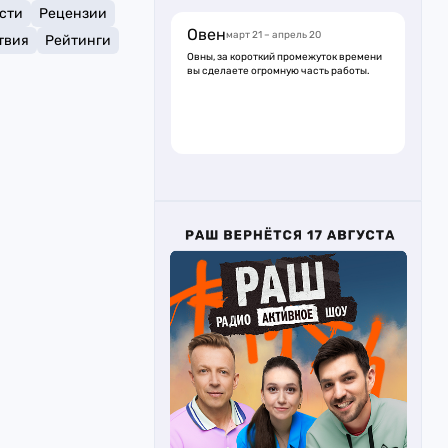
сти
Рецензии
Овен
март 21 – апрель 20
твия
Рейтинги
Овны, за короткий промежуток времени
вы сделаете огромную часть работы.