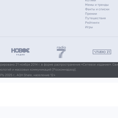
Котики
Мемы и тренды
Факты и списки
Премии
Путешествия
Рейтинги
Игры
ировано 21 ноября 2014 г. в форме распространения «Сетевое издание». Св
нологий и массовых коммуникаций (Роскомнадзор).
Ь 2025 г., AQH Share, население 12+