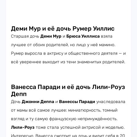
Деми Мур и её дочь Румер Уиллис
Старшая дочь
Деми Мур
и
Брюса Уиллиса
взяла
лучшее от обоих родителей, но лицо у неё мамино.
Румер выросла в актрису и общественного деятеля — и
всё увереннее выходит из тени знаменитых родителей.
Ванесса Паради и её дочь Лили-Роуз
Депп
Дочь
Джонни Деппа
и
Ванессы Паради
унаследовала
от мамы всё самое лучшее: миниатюрность, томный
взгляд и ту самую французскую непринуждённость.
Лили-Роуз
тоже стала успешной актрисой и моделью.
Интересно, Ванесса смотрит на дочь и видит себя в 20