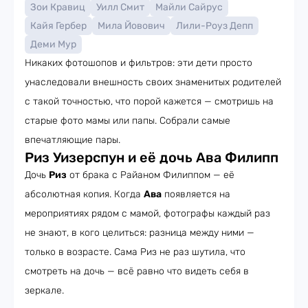
Зои Кравиц
Уилл Смит
Майли Сайрус
Кайя Гербер
Мила Йовович
Лили-Роуз Депп
Деми Мур
Никаких фотошопов и фильтров: эти дети просто
унаследовали внешность своих знаменитых родителей
с такой точностью, что порой кажется — смотришь на
старые фото мамы или папы. Собрали самые
впечатляющие пары.
Риз Уизерспун и её дочь Ава Филипп
Дочь
Риз
от брака с Райаном Филиппом — её
абсолютная копия. Когда
Ава
появляется на
мероприятиях рядом с мамой, фотографы каждый раз
не знают, в кого целиться: разница между ними —
только в возрасте. Сама Риз не раз шутила, что
смотреть на дочь — всё равно что видеть себя в
зеркале.