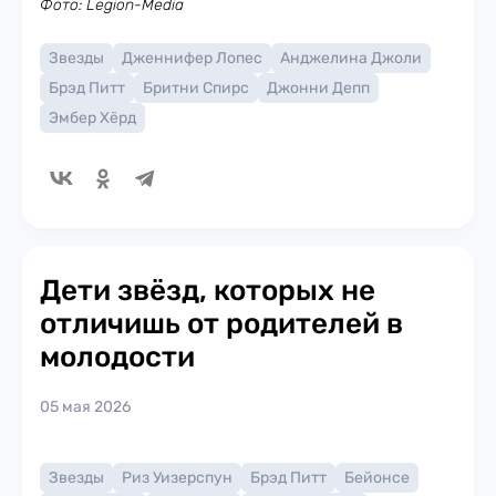
Фото: Legion-Media
Звезды
Дженнифер Лопес
Анджелина Джоли
Брэд Питт
Бритни Спирс
Джонни Депп
Эмбер Хёрд
Дети звёзд, которых не
отличишь от родителей в
молодости
05 мая 2026
Звезды
Риз Уизерспун
Брэд Питт
Бейонсе