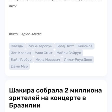
лет?
Фото: Legion-Media
Звезды
Риз Уизерспун
Брэд Питт
Бейонсе
Зои Кравиц
Уилл Смит
Майли Сайрус
Кайя Гербер
Мила Йовович
Лили-Роуз Депп
Деми Мур
Шакира собрала 2 миллиона
зрителей на концерте в
Бразилии