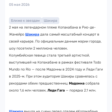
05 мая 2026
Ближе к звездам
Шакира
2 мая на легендарном пляже Копакабана в Рио-де-
Жанейро
Шакира
дала самый масштабный концерт в
своей карьере. По официальным данным мэрии города,
шоу посетили 2 миллиона человек.
Колумбийская певица стала третьей артисткой,
выступившей на Копакабане в рамках фестиваля Todo
Mundo no Rio — после Мадонны в 2024 году и Леди Гаги
в 2025-м. При этом аудитория Шакиры сравнялась с
рекордами обеих предшественниц:
Мадонна
собрала
около 1,6 млн человек,
Леди Гага
— порядка 2,1 млн.
Шакира
вышла на сцену перед отелем «Копакабана