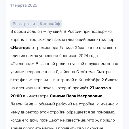
17 марта 2025
Розыгрыши
Кинокайф
В своём деле он — лучший! В России при поддержке
Европы Плюс выходит захватывающий экшн-триллер
«Мастер»
от режиссёра Дэвида Эйра, ранее снявшего
один из самых успешных боевиков 2024 года
«Пчеловод». В главной роли с пушкой в руках мы снова
увидим несравненного Джейсона Стэйтема.
Смотри
этот фильм первым — выигрывай в КиноКайфе 2 билета
на специальный показ, который пройдёт
27 марта в
20:00
в кинотеатре
Синема Парк Метрополис
.
Левон Кейд — обычный рабочий на стройке. И именно к
нему директор этой стройки обращается за помощью,
когда его дочь похищают неизвестные. Что ж, пришло
время сбросить маски и проявить свои скрытые