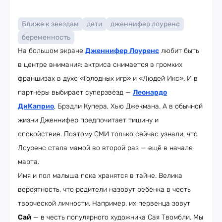
Ближе к звездам
дети
дженнифер лоуренс
беременность
На большом экране
Дженнифер Лоуренс
любит быть
в центре внимания: актриса снимается в громких
франшизах в духе «Голодных игр» и «Людей Икс». И в
партнёры выбирает суперзвёзд —
Леонардо
ДиКаприо
, Брэдли Купера, Хью Джекмана. А в обычной
жизни Дженнифер предпочитает тишину и
спокойствие. Поэтому СМИ только сейчас узнали, что
Лоуренс стала мамой во второй раз — ещё в начале
марта.
Имя и пол малыша пока хранятся в тайне. Велика
вероятность, что родители назовут ребёнка в честь
творческой личности. Например, их первенца зовут
Сай
— в честь популярного художника Сая Твомбли. Мы